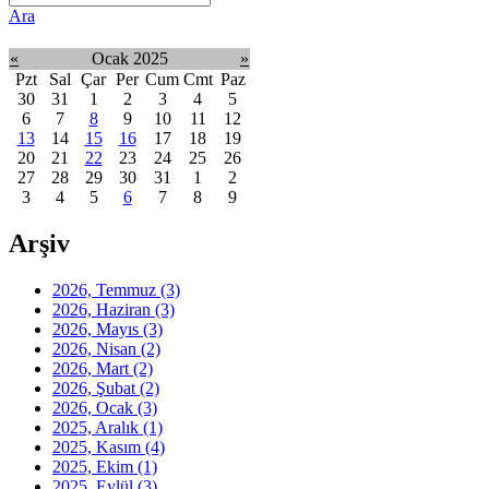
Ara
«
Ocak 2025
»
Pzt
Sal
Çar
Per
Cum
Cmt
Paz
30
31
1
2
3
4
5
6
7
8
9
10
11
12
13
14
15
16
17
18
19
20
21
22
23
24
25
26
27
28
29
30
31
1
2
3
4
5
6
7
8
9
Arşiv
2026, Temmuz
(3)
2026, Haziran
(3)
2026, Mayıs
(3)
2026, Nisan
(2)
2026, Mart
(2)
2026, Şubat
(2)
2026, Ocak
(3)
2025, Aralık
(1)
2025, Kasım
(4)
2025, Ekim
(1)
2025, Eylül
(3)