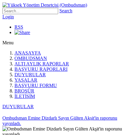
Search
Login
RSS
Menu
ANASAYFA
OMBUDSMAN
ALTI AYLIK RAPORLAR
BAŞVURU RAPORLARI
DUYURULAR
YASALAR
BAŞVURU FORMU
BROŞÜR
İLETİŞİM
DUYURULAR
Ombudsman Emine Dizdarlı Sayın Gülten Akşit'in raporunu
yayınladı.