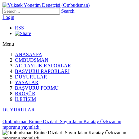
Search
Login
RSS
Menu
ANASAYFA
OMBUDSMAN
ALTI AYLIK RAPORLAR
BAŞVURU RAPORLARI
DUYURULAR
YASALAR
BAŞVURU FORMU
BROŞÜR
İLETİŞİM
DUYURULAR
Ombudsman Emine Dizdarlı Sayın Jalan Karatay Özkızan'ın
raporunu yayınladı.