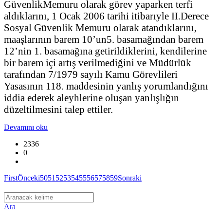
GüvenlikMemuru olarak görev yaparken terfi
aldıklarını, 1 Ocak 2006 tarihi itibarıyle II.Derece
Sosyal Güvenlik Memuru olarak atandıklarını,
maaşlarının barem 10’un5. basamağından barem
12’nin 1. basamağına getirildiklerini, kendilerine
bir barem içi artış verilmediğini ve Müdürlük
tarafından 7/1979 sayılı Kamu Görevlileri
Yasasının 118. maddesinin yanlış yorumlandığını
iddia ederek aleyhlerine oluşan yanlışlığın
düzeltilmesini talep ettiler.
Devamını oku
2336
0
First
Önceki
50
51
52
53
54
55
56
57
58
59
Sonraki
Ara