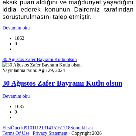
eksik puan aldığını ve mağduriyet yaşadığını
iddia ederek konunun Dairemiz tarafından
soruşturulmasını talep etmiştir.
Devamını oku
1862
0
30 Ağustos Zafer Bayramı Kutlu olsun
Yayınlanma tarihi: Ağu 29, 2024
30 Ağustos Zafer Bayramı Kutlu olsun
Devamını oku
1635
0
First
Önceki
9
10
11
12
13
14
15
16
17
18
Sonraki
Last
Terms Of Use
|
Privacy Statement
-
Copyright 2026