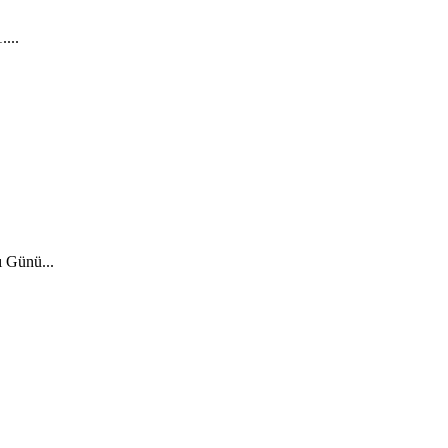
...
ı Günü...