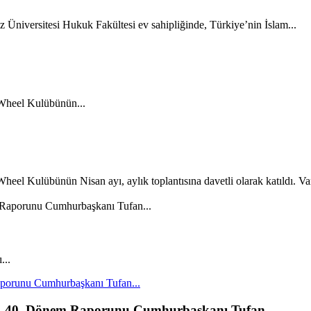
iversitesi Hukuk Fakültesi ev sahipliğinde, Türkiye’nin İslam...
Wheel Kulübünün...
l Kulübünün Nisan ayı, aylık toplantısına davetli olarak katıldı. Varo
...
porunu Cumhurbaşkanı Tufan...
l, 40. Dönem Raporunu Cumhurbaşkanı Tufan...