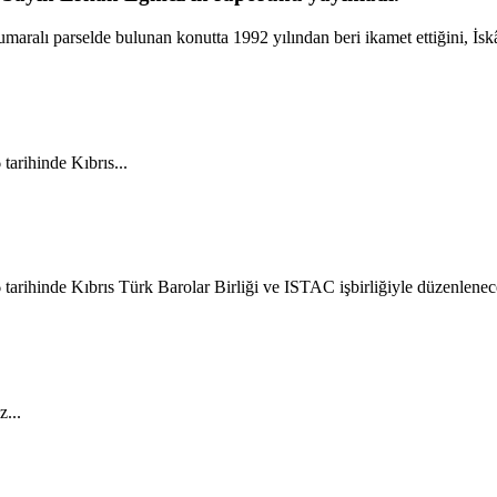
aralı parselde bulunan konutta 1992 yılından beri ikamet ettiğini, İskâ
arihinde Kıbrıs...
rihinde Kıbrıs Türk Barolar Birliği ve ISTAC işbirliğiyle düzenlenece
...