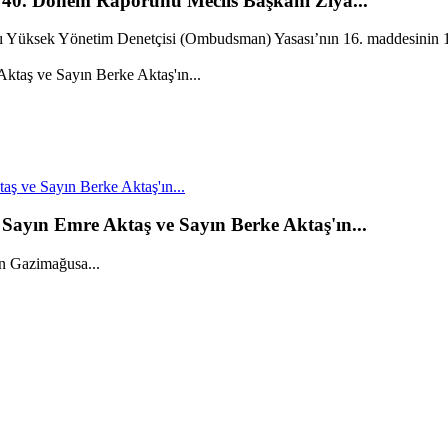
40. Dönem Raporunu Meclis Başkanı Ziya...
 Yüksek Yönetim Denetçisi (Ombudsman) Yasası’nın 16. maddesinin 1.
ş ve Sayın Berke Aktaş'ın...
ayın Emre Aktaş ve Sayın Berke Aktaş'ın...
 Gazimağusa...