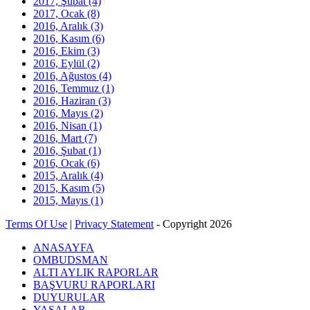
2017, Şubat
(4)
2017, Ocak
(8)
2016, Aralık
(3)
2016, Kasım
(6)
2016, Ekim
(3)
2016, Eylül
(2)
2016, Ağustos
(4)
2016, Temmuz
(1)
2016, Haziran
(3)
2016, Mayıs
(2)
2016, Nisan
(1)
2016, Mart
(7)
2016, Şubat
(1)
2016, Ocak
(6)
2015, Aralık
(4)
2015, Kasım
(5)
2015, Mayıs
(1)
Terms Of Use
|
Privacy Statement
-
Copyright 2026
ANASAYFA
OMBUDSMAN
ALTI AYLIK RAPORLAR
BAŞVURU RAPORLARI
DUYURULAR
YASALAR