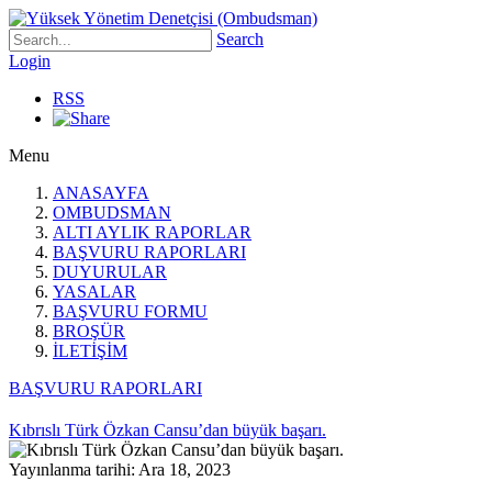
Search
Login
RSS
Menu
ANASAYFA
OMBUDSMAN
ALTI AYLIK RAPORLAR
BAŞVURU RAPORLARI
DUYURULAR
YASALAR
BAŞVURU FORMU
BROŞÜR
İLETİŞİM
BAŞVURU RAPORLARI
Kıbrıslı Türk Özkan Cansu’dan büyük başarı.
Yayınlanma tarihi: Ara 18, 2023