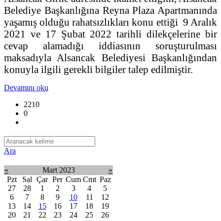
Belediye Başkanlığına Reyna Plaza Apartmanında
yaşamış olduğu rahatsızlıkları konu ettiği 9 Aralık
2021 ve 17 Şubat 2022 tarihli dilekçelerine bir
cevap alamadığı iddiasının soruşturulması
maksadıyla Alsancak Belediyesi Başkanlığından
konuyla ilgili gerekli bilgiler talep edilmiştir.
Devamını oku
2210
0
Ara
«
Mart 2023
»
Pzt
Sal
Çar
Per
Cum
Cmt
Paz
27
28
1
2
3
4
5
6
7
8
9
10
11
12
13
14
15
16
17
18
19
20
21
22
23
24
25
26