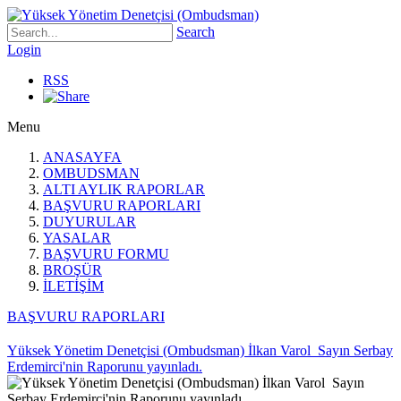
Search
Login
RSS
Menu
ANASAYFA
OMBUDSMAN
ALTI AYLIK RAPORLAR
BAŞVURU RAPORLARI
DUYURULAR
YASALAR
BAŞVURU FORMU
BROŞÜR
İLETİŞİM
BAŞVURU RAPORLARI
Yüksek Yönetim Denetçisi (Ombudsman) İlkan Varol Sayın Serbay
Erdemirci'nin Raporunu yayınladı.