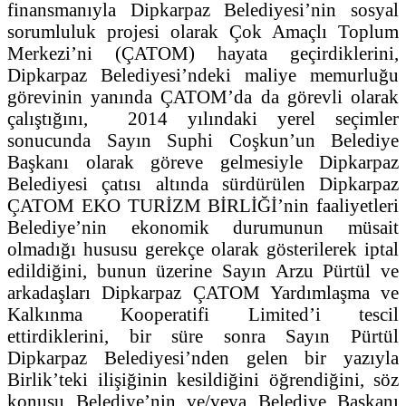
finansmanıyla Dipkarpaz Belediyesi’nin sosyal
sorumluluk projesi olarak Çok Amaçlı Toplum
Merkezi’ni (ÇATOM) hayata geçirdiklerini,
Dipkarpaz Belediyesi’ndeki maliye memurluğu
görevinin yanında ÇATOM’da da görevli olarak
çalıştığını, 2014 yılındaki yerel seçimler
sonucunda Sayın Suphi Coşkun’un Belediye
Başkanı olarak göreve gelmesiyle Dipkarpaz
Belediyesi çatısı altında sürdürülen Dipkarpaz
ÇATOM EKO TURİZM BİRLİĞİ’nin faaliyetleri
Belediye’nin ekonomik durumunun müsait
olmadığı hususu gerekçe olarak gösterilerek iptal
edildiğini, bunun üzerine Sayın Arzu Pürtül ve
arkadaşları Dipkarpaz ÇATOM Yardımlaşma ve
Kalkınma Kooperatifi Limited’i tescil
ettirdiklerini, bir süre sonra Sayın Pürtül
Dipkarpaz Belediyesi’nden gelen bir yazıyla
Birlik’teki ilişiğinin kesildiğini öğrendiğini, söz
konusu Belediye’nin ve/veya Belediye Başkanı