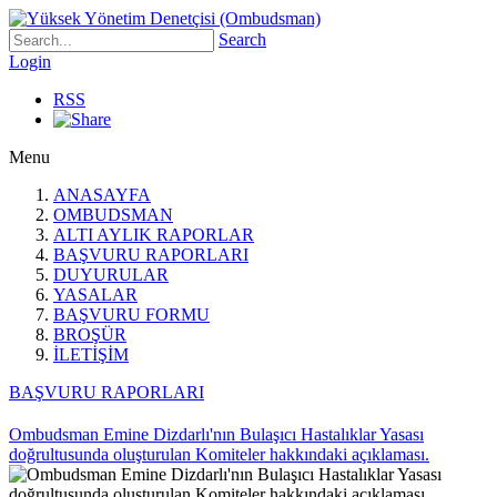
Search
Login
RSS
Menu
ANASAYFA
OMBUDSMAN
ALTI AYLIK RAPORLAR
BAŞVURU RAPORLARI
DUYURULAR
YASALAR
BAŞVURU FORMU
BROŞÜR
İLETİŞİM
BAŞVURU RAPORLARI
Ombudsman Emine Dizdarlı'nın Bulaşıcı Hastalıklar Yasası
doğrultusunda oluşturulan Komiteler hakkındaki açıklaması.