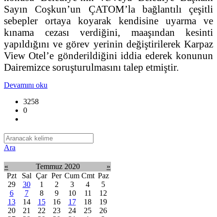
Sayın Coşkun’un ÇATOM’la bağlantılı çeşitli
sebepler ortaya koyarak kendisine uyarma ve
kınama cezası verdiğini, maaşından kesinti
yapıldığını ve görev yerinin değiştirilerek Karpaz
View Otel’e gönderildiğini iddia ederek konunun
Dairemizce soruşturulmasını talep etmiştir.
Devamını oku
3258
0
Ara
«
Temmuz 2020
»
Pzt
Sal
Çar
Per
Cum
Cmt
Paz
29
30
1
2
3
4
5
6
7
8
9
10
11
12
13
14
15
16
17
18
19
20
21
22
23
24
25
26