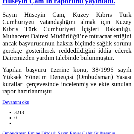
Hüseyin Çam'ın raporunu yayınladı.
Sayın Hüseyin Çam, Kuzey Kıbrıs Türk
Cumhuriyeti vatandaşlığını almak için Kuzey
Kıbrıs Türk Cumhuriyeti İçişleri Bakanlığı,
Muhaceret Dairesi Müdürlüğü’ne müracaat ettiğini
ancak başvurusunun haksız biçimde sağlık sorunu
gerekçe gösterilerek reddedildiğini iddia ederek
Dairemizden yardım talebinde bulunmuştur.
Yapılan başvuru üzerine konu, 38/1996 sayılı
Yüksek Yönetim Denetçisi (Ombudsman) Yasası
kuralları çerçevesinde incelenmiş ve ekte sunulan
rapor hazırlanmıştır.
Devamını oku
3213
0
Ombudsman Emine Dizdarlı Sayın Enver Cahit Gülbaşar'ın