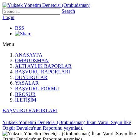
Search
Login
RSS
Menu
ANASAYFA
OMBUDSMAN
ALTI AYLIK RAPORLAR
BAŞVURU RAPORLARI
DUYURULAR
YASALAR
BAŞVURU FORMU
BROŞÜR
İLETİŞİM
BAŞVURU RAPORLARI
Yüksek Yönetim Denetçisi (Ombudsman) İlkan Varol Sayın İlke
Özgür Davulcu'nun Raporunu yayınladı.