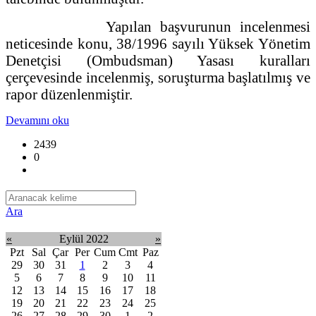
Yapılan başvurunun incelenmesi
neticesinde konu, 38/1996 sayılı Yüksek Yönetim
Denetçisi (Ombudsman) Yasası kuralları
çerçevesinde incelenmiş, soruşturma başlatılmış ve
rapor düzenlenmiştir.
Devamını oku
2439
0
Ara
«
Eylül 2022
»
Pzt
Sal
Çar
Per
Cum
Cmt
Paz
29
30
31
1
2
3
4
5
6
7
8
9
10
11
12
13
14
15
16
17
18
19
20
21
22
23
24
25
26
27
28
29
30
1
2