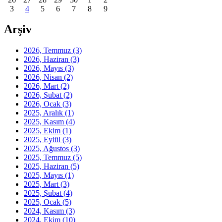
3
4
5
6
7
8
9
Arşiv
2026, Temmuz
(3)
2026, Haziran
(3)
2026, Mayıs
(3)
2026, Nisan
(2)
2026, Mart
(2)
2026, Şubat
(2)
2026, Ocak
(3)
2025, Aralık
(1)
2025, Kasım
(4)
2025, Ekim
(1)
2025, Eylül
(3)
2025, Ağustos
(3)
2025, Temmuz
(5)
2025, Haziran
(5)
2025, Mayıs
(1)
2025, Mart
(3)
2025, Şubat
(4)
2025, Ocak
(5)
2024, Kasım
(3)
2024, Ekim
(10)