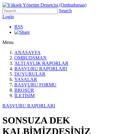
Search
Login
RSS
Menu
ANASAYFA
OMBUDSMAN
ALTI AYLIK RAPORLAR
BAŞVURU RAPORLARI
DUYURULAR
YASALAR
BAŞVURU FORMU
BROŞÜR
İLETİŞİM
BAŞVURU RAPORLARI
SONSUZA DEK
KALBİMİZDESİNİZ