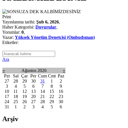
Print
Yayınlanma tarihi:
Şub 6, 2026
,
Haber Kategorisi:
Duyurular
,
Yorumlar:
0
,
Yazar:
Yüksek Yönetim Denetçisi (Ombudsman)
Etiketler:
Ara
«
Ağustos 2026
»
Pzt
Sal
Çar
Per
Cum
Cmt
Paz
27
28
29
30
31
1
2
3
4
5
6
7
8
9
10
11
12
13
14
15
16
17
18
19
20
21
22
23
24
25
26
27
28
29
30
31
1
2
3
4
5
6
Arşiv