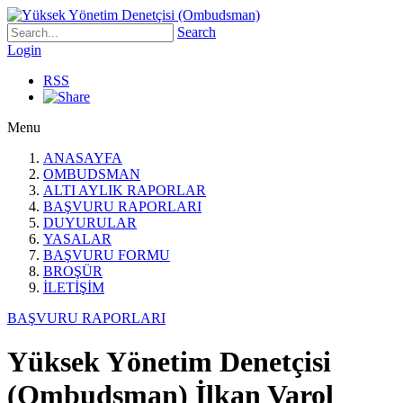
Search
Login
RSS
Menu
ANASAYFA
OMBUDSMAN
ALTI AYLIK RAPORLAR
BAŞVURU RAPORLARI
DUYURULAR
YASALAR
BAŞVURU FORMU
BROŞÜR
İLETİŞİM
BAŞVURU RAPORLARI
Yüksek Yönetim Denetçisi
(Ombudsman) İlkan Varol