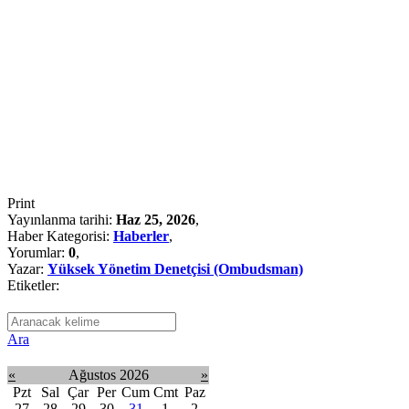
Print
Yayınlanma tarihi:
Haz 25, 2026
,
Haber Kategorisi:
Haberler
,
Yorumlar:
0
,
Yazar:
Yüksek Yönetim Denetçisi (Ombudsman)
Etiketler:
Ara
«
Ağustos 2026
»
Pzt
Sal
Çar
Per
Cum
Cmt
Paz
27
28
29
30
31
1
2