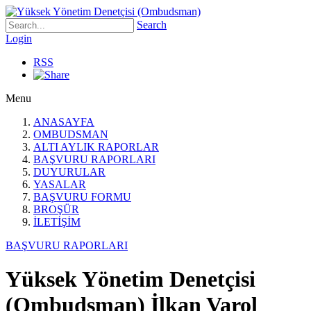
Search
Login
RSS
Menu
ANASAYFA
OMBUDSMAN
ALTI AYLIK RAPORLAR
BAŞVURU RAPORLARI
DUYURULAR
YASALAR
BAŞVURU FORMU
BROŞÜR
İLETİŞİM
BAŞVURU RAPORLARI
Yüksek Yönetim Denetçisi
(Ombudsman) İlkan Varol