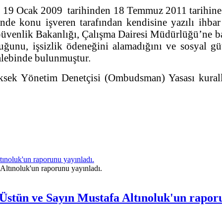
19 Ocak 2009 tarihinden 18 Temmuz 2011 tarihine k
inde konu işveren tarafından kendisine yazılı ihbar
venlik Bakanlığı, Çalışma Dairesi Müdürlüğü’ne ba
uğunu, işsizlik ödeneğini alamadığını ve sosyal gü
alebinde bulunmuştur.
ksek Yönetim Denetçisi (Ombudsman) Yasası kuralla
noluk'un raporunu yayınladı.
tün ve Sayın Mustafa Altınoluk'un raporu