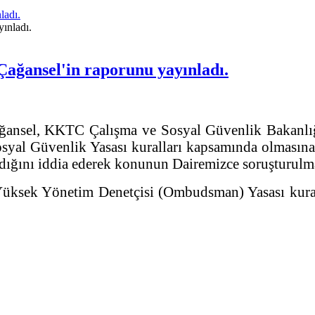
ladı.
ağansel'in raporunu yayınladı.
nsel, KKTC Çalışma ve Sosyal Güvenlik Bakanlığ
yal Güvenlik Yasası kuralları kapsamında olmasına 
ldığını iddia ederek konunun Dairemizce soruşturulmas
sek Yönetim Denetçisi (Ombudsman) Yasası kuralla