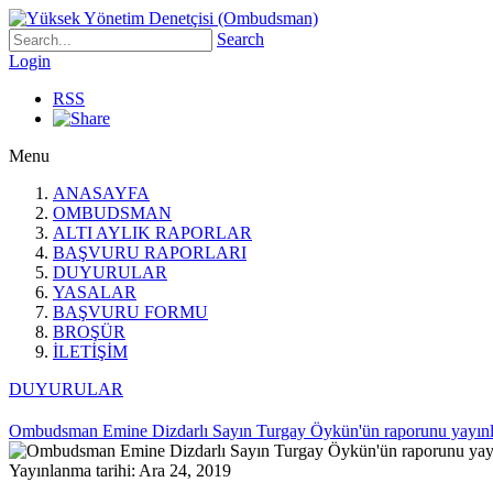
Search
Login
RSS
Menu
ANASAYFA
OMBUDSMAN
ALTI AYLIK RAPORLAR
BAŞVURU RAPORLARI
DUYURULAR
YASALAR
BAŞVURU FORMU
BROŞÜR
İLETİŞİM
DUYURULAR
Ombudsman Emine Dizdarlı Sayın Turgay Öykün'ün raporunu yayınl
Yayınlanma tarihi: Ara 24, 2019