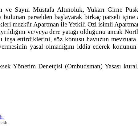
n ve Sayın Mustafa Altınoluk, Yukarı Girne Püs
 bulunan parselden başlayarak birkaç parseli içine 
leri mezkûr Apartman ile Yetkili Ozi isimli Apartman
k ayrıldığını ve/veya dere yatağı olduğunu ancak Nor
u inşa ettirdiklerini, söz konusu havuzun mevzuat
vermesinin yasal olmadığını iddia ederek konunun
ksek Yönetim Denetçisi (Ombudsman) Yasası kuralla
ı.