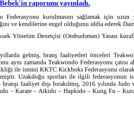
ebek'in raporunu yayınladı.
Federasyonu kurulmasını sağlamak için uzun yıl
nı ve kendilerine engel olduğunu iddia ederek Dai
ksek Yönetim Denetçisi (Ombudsman) Yasası kuralla
llarda gelmiş, branş faaliyetleri önceleri Teakwo
onu aynı zamanda Teakwondo Federasyonu çatısı a
kliği ile ismini KKTC Kickboks Federasyonu olarak d
ştir. Uzakdoğu sporları ile ilgili federasyonun i
ranşı faaliyet dışı bırakılmış, 2016 yılında Judo v
 Judo – Karate – Aikido – Hapkido – Kung Fu – Kur