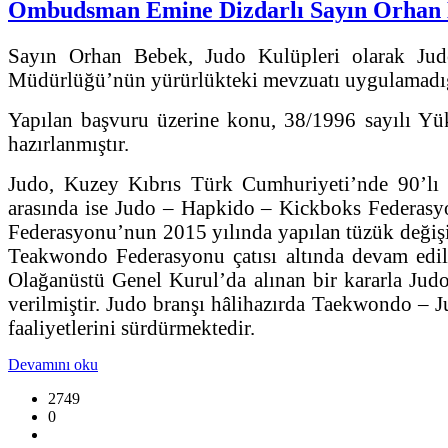
Ombudsman Emine Dizdarlı Sayın Orhan B
Sayın Orhan Bebek, Judo Kulüpleri olarak Judo 
Müdürlüğü’nün yürürlükteki mevzuatı uygulamadığı
Yapılan başvuru üzerine konu, 38/1996 sayılı Yü
hazırlanmıştır.
Judo, Kuzey Kıbrıs Türk Cumhuriyeti’nde 90’lı yı
arasında ise Judo – Hapkido – Kickboks Federasy
Federasyonu’nun 2015 yılında yapılan tüzük değişi
Teakwondo Federasyonu çatısı altında devam edilmi
Olağanüstü Genel Kurul’da alınan bir kararla Judo b
verilmiştir. Judo branşı hâlihazırda Taekwondo –
faaliyetlerini sürdürmektedir.
Devamını oku
2749
0