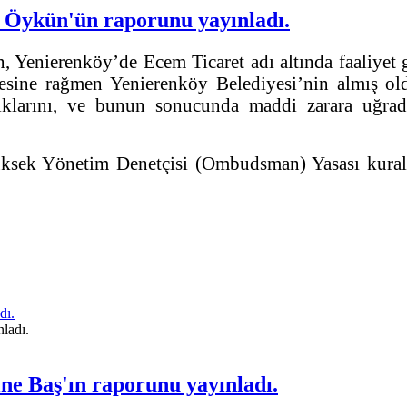
Öykün'ün raporunu yayınladı.
enierenköy’de Ecem Ticaret adı altında faaliyet gö
ine rağmen Yenierenköy Belediyesi’nin almış oldu
klarını, ve bunun sonucunda maddi zarara uğrad
ksek Yönetim Denetçisi (Ombudsman) Yasası kurall
dı.
e Baş'ın raporunu yayınladı.