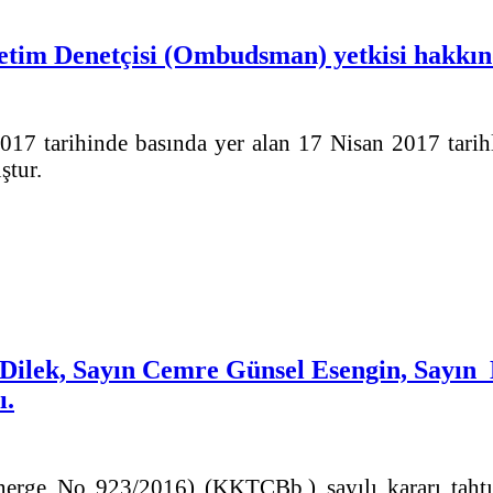
im Denetçisi (Ombudsman) yetkisi hakkın
7 tarihinde basında yer alan 17 Nisan 2017 tarih
ştur.
lek, Sayın Cemre Günsel Esengin, Sayın K
ı.
e No 923/2016) (KKTCBb.) sayılı kararı tahtınd