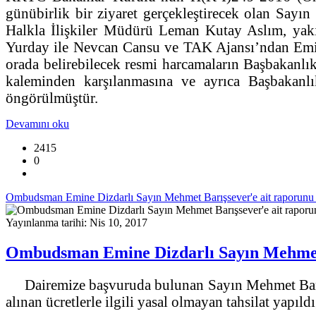
günübirlik bir ziyaret gerçekleştirecek olan Sa
Halkla İlişkiler Müdürü Leman Kutay Aslım, yakı
Yurday ile Nevcan Cansu ve TAK Ajansı’ndan Emir E
orada belirebilecek resmi harcamaların Başbakanlı
kaleminden karşılanmasına ve ayrıca Başbakan
öngörülmüştür.
Devamını oku
2415
0
Ombudsman Emine Dizdarlı Sayın Mehmet Barışsever'e ait raporunu 
Yayınlanma tarihi: Nis 10, 2017
Ombudsman Emine Dizdarlı Sayın Mehmet B
Dairemize başvuruda bulunan Sayın Mehmet Barışs
alınan ücretlerle ilgili yasal olmayan tahsilat yapı