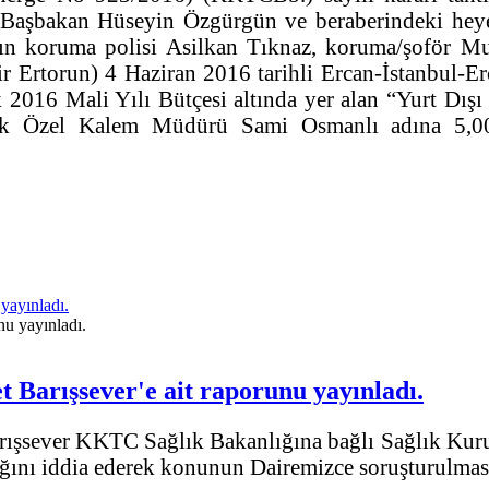
yın Başbakan Hüseyin Özgürgün ve beraberindeki h
n koruma polisi Asilkan Tıknaz, koruma/şoför Mu
rtorun) 4 Haziran 2016 tarihli Ercan-İstanbul-Ercan
k 2016 Mali Yılı Bütçesi altında yer alan “Yurt Dış
lık Özel Kalem Müdürü Sami Osmanlı adına 5,00
yayınladı.
arışsever'e ait raporunu yayınladı.
ever KKTC Sağlık Bakanlığına bağlı Sağlık Kuruml
ldığını iddia ederek konunun Dairemizce soruşturulması