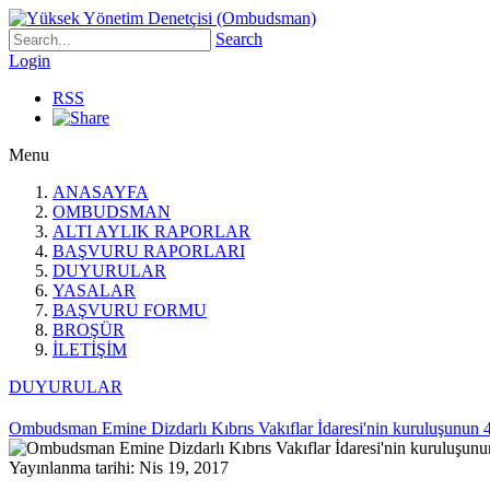
Search
Login
RSS
Menu
ANASAYFA
OMBUDSMAN
ALTI AYLIK RAPORLAR
BAŞVURU RAPORLARI
DUYURULAR
YASALAR
BAŞVURU FORMU
BROŞÜR
İLETİŞİM
DUYURULAR
Ombudsman Emine Dizdarlı Kıbrıs Vakıflar İdaresi'nin kuruluşunun 4
Yayınlanma tarihi: Nis 19, 2017