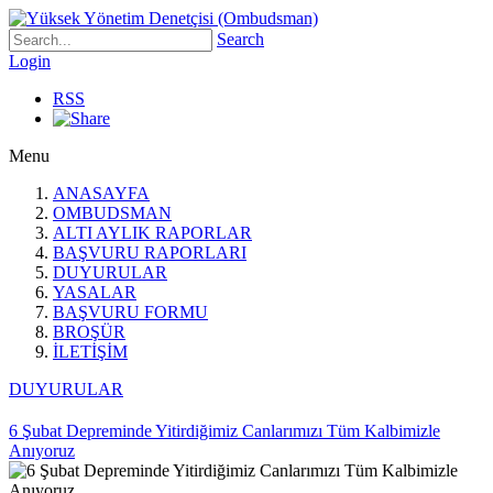
Search
Login
RSS
Menu
ANASAYFA
OMBUDSMAN
ALTI AYLIK RAPORLAR
BAŞVURU RAPORLARI
DUYURULAR
YASALAR
BAŞVURU FORMU
BROŞÜR
İLETİŞİM
DUYURULAR
6 Şubat Depreminde Yitirdiğimiz Canlarımızı Tüm Kalbimizle
Anıyoruz