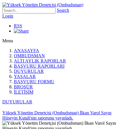
Search
Login
RSS
Menu
ANASAYFA
OMBUDSMAN
ALTI AYLIK RAPORLAR
BAŞVURU RAPORLARI
DUYURULAR
YASALAR
BAŞVURU FORMU
BROŞÜR
İLETİŞİM
DUYURULAR
Yüksek Yönetim Denetçisi (Ombudsman) İlkan Varol Sayın
Hüseyin Kutali'nin raporunu yayınladı.