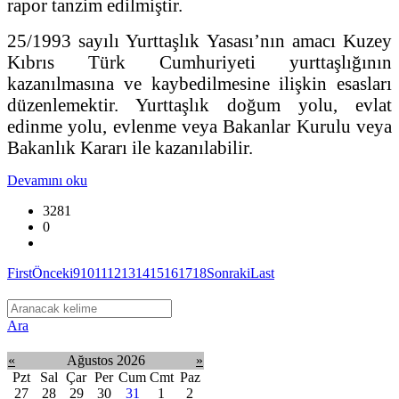
rapor tanzim edilmiştir.
25/1993 sayılı Yurttaşlık Yasası’nın amacı Kuzey
Kıbrıs Türk Cumhuriyeti yurttaşlığının
kazanılmasına ve kaybedilmesine ilişkin esasları
düzenlemektir. Yurttaşlık doğum yolu, evlat
edinme yolu, evlenme veya Bakanlar Kurulu veya
Bakanlık Kararı ile kazanılabilir.
Devamını oku
3281
0
First
Önceki
9
10
11
12
13
14
15
16
17
18
Sonraki
Last
Ara
«
Ağustos 2026
»
Pzt
Sal
Çar
Per
Cum
Cmt
Paz
27
28
29
30
31
1
2