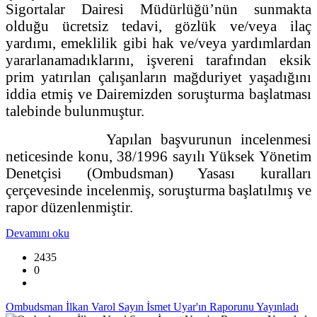
Sigortalar Dairesi Müdürlüğü’nün sunmakta
olduğu ücretsiz tedavi, gözlük ve/veya ilaç
yardımı, emeklilik gibi hak ve/veya yardımlardan
yararlanamadıklarını, işvereni tarafından eksik
prim yatırılan çalışanların mağduriyet yaşadığını
iddia etmiş ve Dairemizden soruşturma başlatması
talebinde bulunmuştur.
Yapılan başvurunun incelenmesi
neticesinde konu, 38/1996 sayılı Yüksek Yönetim
Denetçisi (Ombudsman) Yasası kuralları
çerçevesinde incelenmiş, soruşturma başlatılmış ve
rapor düzenlenmiştir.
Devamını oku
2435
0
Ombudsman İlkan Varol Sayın İsmet Uyar'ın Raporunu Yayınladı