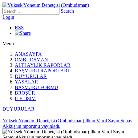
Search
Login
RSS
Menu
ANASAYFA
OMBUDSMAN
ALTI AYLIK RAPORLAR
BAŞVURU RAPORLARI
DUYURULAR
YASALAR
BAŞVURU FORMU
BROŞÜR
İLETİŞİM
DUYURULAR
Yüksek Yönetim Denetçisi (Ombudsman) İlkan Varol Sayın Şenay
Akkuş'un raporunu yayınladı.