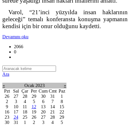
sürede yaşadığı insan hakları ihlallerini anlattı.
Varol, “21’inci yüzyılda insan haklarının
geleceği” temalı konferansta konuşma yapmanın
kendisi için bir onur olduğunu kaydetti.
Devamını oku
2066
0
Ara
«
Ocak 2023
»
Pzt
Sal
Çar
Per
Cum
Cmt
Paz
26
27
28
29
30
31
1
2
3
4
5
6
7
8
9
10
11
12
13
14
15
16
17
18
19
20
21
22
23
24
25
26
27
28
29
30
31
1
2
3
4
5