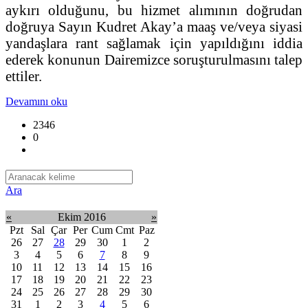
aykırı olduğunu, bu hizmet alımının doğrudan
doğruya Sayın Kudret Akay’a maaş ve/veya siyasi
yandaşlara rant sağlamak için yapıldığını iddia
ederek konunun Dairemizce soruşturulmasını talep
ettiler.
Devamını oku
2346
0
Ara
«
Ekim 2016
»
Pzt
Sal
Çar
Per
Cum
Cmt
Paz
26
27
28
29
30
1
2
3
4
5
6
7
8
9
10
11
12
13
14
15
16
17
18
19
20
21
22
23
24
25
26
27
28
29
30
31
1
2
3
4
5
6