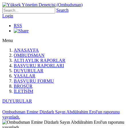
Search
Login
RSS
Menu
ANASAYFA
OMBUDSMAN
ALTI AYLIK RAPORLAR
BAŞVURU RAPORLARI
DUYURULAR
YASALAR
BAŞVURU FORMU
BROŞÜR
İLETİŞİM
DUYURULAR
Ombudsman Emine Dizdarlı Sayın Abdülrahim Erol'un raporunu
yayınladı.