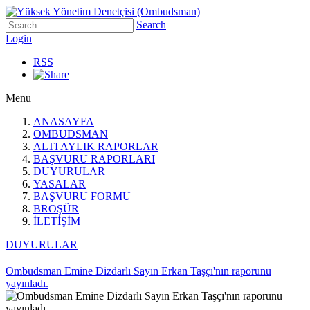
Search
Login
RSS
Menu
ANASAYFA
OMBUDSMAN
ALTI AYLIK RAPORLAR
BAŞVURU RAPORLARI
DUYURULAR
YASALAR
BAŞVURU FORMU
BROŞÜR
İLETİŞİM
DUYURULAR
Ombudsman Emine Dizdarlı Sayın Erkan Taşçı'nın raporunu
yayınladı.