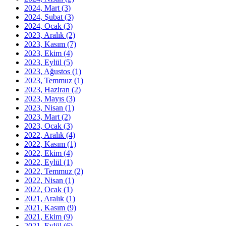
2024, Mart
(3)
2024, Şubat
(3)
2024, Ocak
(3)
2023, Aralık
(2)
2023, Kasım
(7)
2023, Ekim
(4)
2023, Eylül
(5)
2023, Ağustos
(1)
2023, Temmuz
(1)
2023, Haziran
(2)
2023, Mayıs
(3)
2023, Nisan
(1)
2023, Mart
(2)
2023, Ocak
(3)
2022, Aralık
(4)
2022, Kasım
(1)
2022, Ekim
(4)
2022, Eylül
(1)
2022, Temmuz
(2)
2022, Nisan
(1)
2022, Ocak
(1)
2021, Aralık
(1)
2021, Kasım
(9)
2021, Ekim
(9)
2021, Eylül
(6)