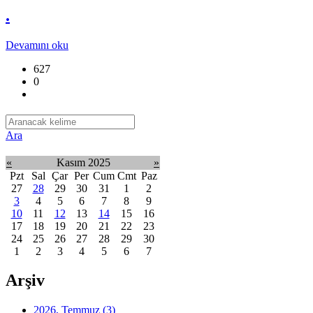
.
Devamını oku
627
0
Ara
«
Kasım 2025
»
Pzt
Sal
Çar
Per
Cum
Cmt
Paz
27
28
29
30
31
1
2
3
4
5
6
7
8
9
10
11
12
13
14
15
16
17
18
19
20
21
22
23
24
25
26
27
28
29
30
1
2
3
4
5
6
7
Arşiv
2026, Temmuz
(3)