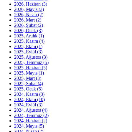
2026, Haziran
(3)
2026, Mayıs
(3)
2026, Nisan
(2)
2026, Mart
(2)
2026, Şubat
(2)
2026, Ocak
(3)
2025, Aralık
(1)
2025, Kasım
(4)
2025, Ekim
(1)
2025, Eylül
(3)
2025, Ağustos
(3)
2025, Temmuz
(5)
2025, Haziran
(5)
2025, Mayıs
(1)
2025, Mart
(3)
2025, Şubat
(4)
2025, Ocak
(5)
2024, Kasım
(3)
2024, Ekim
(10)
2024, Eylül
(3)
2024, Ağustos
(4)
2024, Temmuz
(2)
2024, Haziran
(2)
2024, Mayıs
(5)
2024, Nisan
(2)