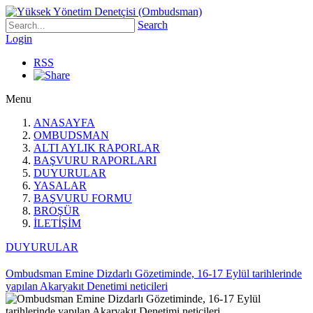
Search
Login
RSS
Menu
ANASAYFA
OMBUDSMAN
ALTI AYLIK RAPORLAR
BAŞVURU RAPORLARI
DUYURULAR
YASALAR
BAŞVURU FORMU
BROŞÜR
İLETİŞİM
DUYURULAR
Ombudsman Emine Dizdarlı Gözetiminde, 16-17 Eylül tarihlerinde
yapılan Akaryakıt Denetimi neticileri