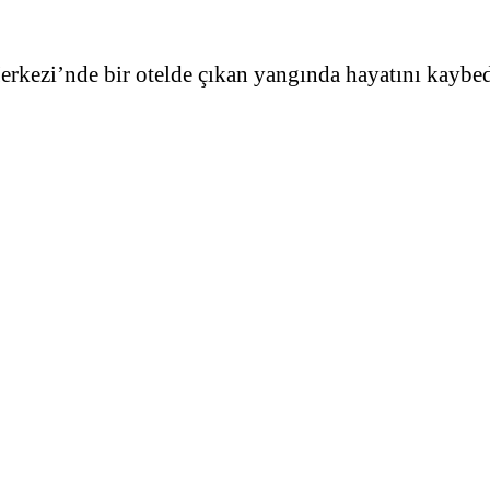
ezi’nde bir otelde çıkan yangında hayatını kaybeden