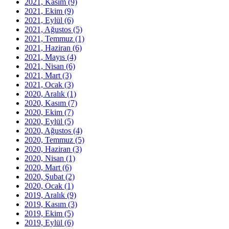
2021, Kasım
(9)
2021, Ekim
(9)
2021, Eylül
(6)
2021, Ağustos
(5)
2021, Temmuz
(1)
2021, Haziran
(6)
2021, Mayıs
(4)
2021, Nisan
(6)
2021, Mart
(3)
2021, Ocak
(3)
2020, Aralık
(1)
2020, Kasım
(7)
2020, Ekim
(7)
2020, Eylül
(5)
2020, Ağustos
(4)
2020, Temmuz
(5)
2020, Haziran
(3)
2020, Nisan
(1)
2020, Mart
(6)
2020, Şubat
(2)
2020, Ocak
(1)
2019, Aralık
(9)
2019, Kasım
(3)
2019, Ekim
(5)
2019, Eylül
(6)