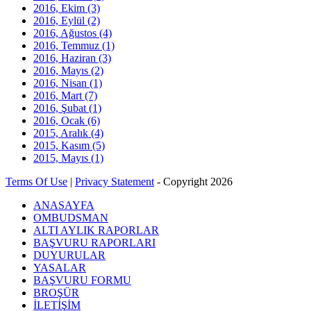
2016, Ekim
(3)
2016, Eylül
(2)
2016, Ağustos
(4)
2016, Temmuz
(1)
2016, Haziran
(3)
2016, Mayıs
(2)
2016, Nisan
(1)
2016, Mart
(7)
2016, Şubat
(1)
2016, Ocak
(6)
2015, Aralık
(4)
2015, Kasım
(5)
2015, Mayıs
(1)
Terms Of Use
|
Privacy Statement
-
Copyright 2026
ANASAYFA
OMBUDSMAN
ALTI AYLIK RAPORLAR
BAŞVURU RAPORLARI
DUYURULAR
YASALAR
BAŞVURU FORMU
BROŞÜR
İLETİŞİM