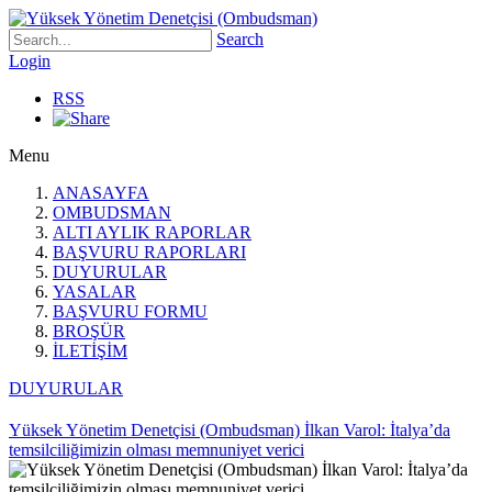
Search
Login
RSS
Menu
ANASAYFA
OMBUDSMAN
ALTI AYLIK RAPORLAR
BAŞVURU RAPORLARI
DUYURULAR
YASALAR
BAŞVURU FORMU
BROŞÜR
İLETİŞİM
DUYURULAR
Yüksek Yönetim Denetçisi (Ombudsman) İlkan Varol: İtalya’da
temsilciliğimizin olması memnuniyet verici