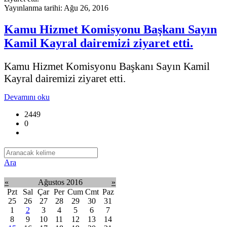
Yayınlanma tarihi: Ağu 26, 2016
Kamu Hizmet Komisyonu Başkanı Sayın
Kamil Kayral dairemizi ziyaret etti.
Kamu Hizmet Komisyonu Başkanı Sayın Kamil
Kayral dairemizi ziyaret etti.
Devamını oku
2449
0
Ara
«
Ağustos 2016
»
Pzt
Sal
Çar
Per
Cum
Cmt
Paz
25
26
27
28
29
30
31
1
2
3
4
5
6
7
8
9
10
11
12
13
14