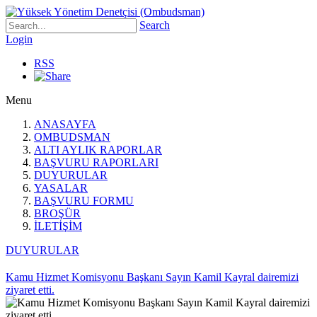
Search
Login
RSS
Menu
ANASAYFA
OMBUDSMAN
ALTI AYLIK RAPORLAR
BAŞVURU RAPORLARI
DUYURULAR
YASALAR
BAŞVURU FORMU
BROŞÜR
İLETİŞİM
DUYURULAR
Kamu Hizmet Komisyonu Başkanı Sayın Kamil Kayral dairemizi
ziyaret etti.