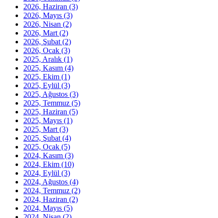
2026, Haziran
(3)
2026, Mayıs
(3)
2026, Nisan
(2)
2026, Mart
(2)
2026, Şubat
(2)
2026, Ocak
(3)
2025, Aralık
(1)
2025, Kasım
(4)
2025, Ekim
(1)
2025, Eylül
(3)
2025, Ağustos
(3)
2025, Temmuz
(5)
2025, Haziran
(5)
2025, Mayıs
(1)
2025, Mart
(3)
2025, Şubat
(4)
2025, Ocak
(5)
2024, Kasım
(3)
2024, Ekim
(10)
2024, Eylül
(3)
2024, Ağustos
(4)
2024, Temmuz
(2)
2024, Haziran
(2)
2024, Mayıs
(5)
2024, Nisan
(2)