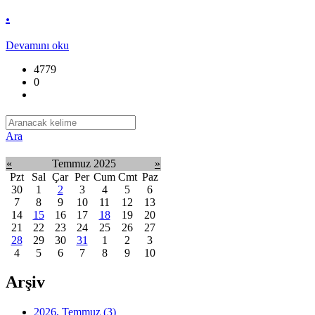
.
Devamını oku
4779
0
Ara
«
Temmuz 2025
»
Pzt
Sal
Çar
Per
Cum
Cmt
Paz
30
1
2
3
4
5
6
7
8
9
10
11
12
13
14
15
16
17
18
19
20
21
22
23
24
25
26
27
28
29
30
31
1
2
3
4
5
6
7
8
9
10
Arşiv
2026, Temmuz
(3)