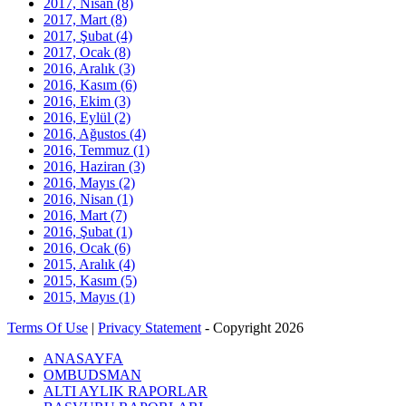
2017, Nisan
(8)
2017, Mart
(8)
2017, Şubat
(4)
2017, Ocak
(8)
2016, Aralık
(3)
2016, Kasım
(6)
2016, Ekim
(3)
2016, Eylül
(2)
2016, Ağustos
(4)
2016, Temmuz
(1)
2016, Haziran
(3)
2016, Mayıs
(2)
2016, Nisan
(1)
2016, Mart
(7)
2016, Şubat
(1)
2016, Ocak
(6)
2015, Aralık
(4)
2015, Kasım
(5)
2015, Mayıs
(1)
Terms Of Use
|
Privacy Statement
-
Copyright 2026
ANASAYFA
OMBUDSMAN
ALTI AYLIK RAPORLAR