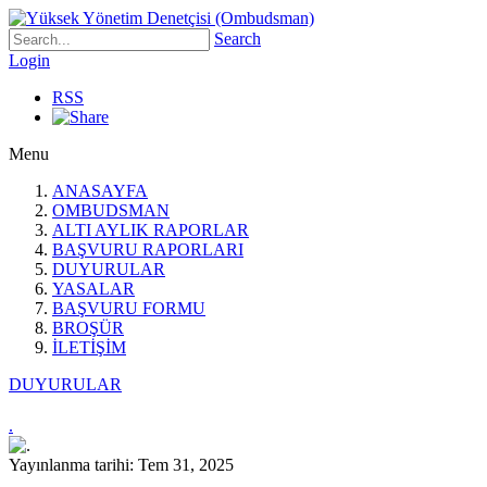
Search
Login
RSS
Menu
ANASAYFA
OMBUDSMAN
ALTI AYLIK RAPORLAR
BAŞVURU RAPORLARI
DUYURULAR
YASALAR
BAŞVURU FORMU
BROŞÜR
İLETİŞİM
DUYURULAR
.
Yayınlanma tarihi: Tem 31, 2025