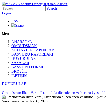
Search
Login
RSS
Menu
ANASAYFA
OMBUDSMAN
ALTI AYLIK RAPORLAR
BAŞVURU RAPORLARI
DUYURULAR
YASALAR
BAŞVURU FORMU
BROŞÜR
İLETİŞİM
DUYURULAR
Ombudsman İlkan Varol, İstanbul’da düzenlenen ve kurucu üyesi olduğ
Yayınlanma tarihi: Eki 6, 2023