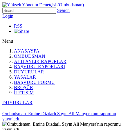
Search
Login
RSS
Menu
ANASAYFA
OMBUDSMAN
ALTI AYLIK RAPORLAR
BAŞVURU RAPORLARI
DUYURULAR
YASALAR
BAŞVURU FORMU
BROŞÜR
İLETİŞİM
DUYURULAR
Ombudsman Emine Dizdarlı Sayın Ali Manyera'nın raporunu
yayınladı.