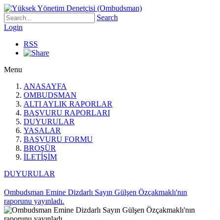
Search
Login
RSS
Menu
ANASAYFA
OMBUDSMAN
ALTI AYLIK RAPORLAR
BAŞVURU RAPORLARI
DUYURULAR
YASALAR
BAŞVURU FORMU
BROŞÜR
İLETİŞİM
DUYURULAR
Ombudsman Emine Dizdarlı Sayın Gülşen Özçakmaklı'nın
raporunu yayınladı.