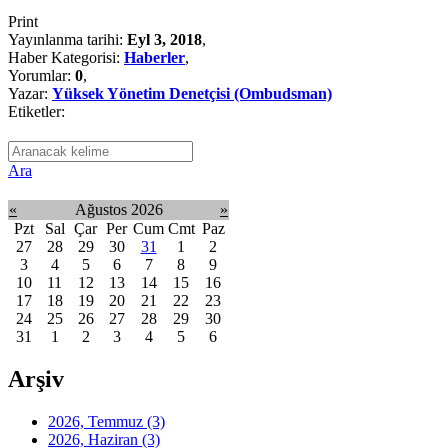
Print
Yayınlanma tarihi:
Eyl 3, 2018
,
Haber Kategorisi:
Haberler
,
Yorumlar:
0
,
Yazar:
Yüksek Yönetim Denetçisi (Ombudsman)
Etiketler:
Ara
«
Ağustos 2026
»
Pzt
Sal
Çar
Per
Cum
Cmt
Paz
27
28
29
30
31
1
2
3
4
5
6
7
8
9
10
11
12
13
14
15
16
17
18
19
20
21
22
23
24
25
26
27
28
29
30
31
1
2
3
4
5
6
Arşiv
2026, Temmuz
(3)
2026, Haziran
(3)