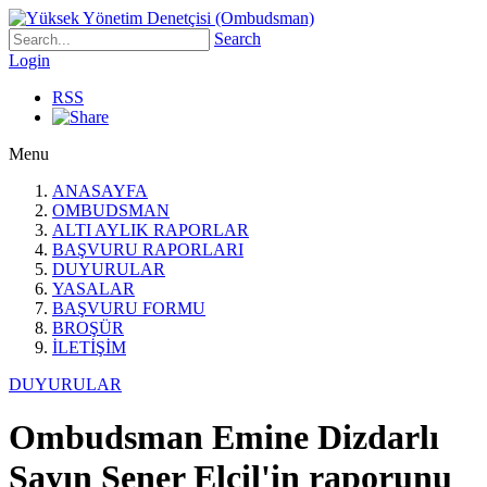
Search
Login
RSS
Menu
ANASAYFA
OMBUDSMAN
ALTI AYLIK RAPORLAR
BAŞVURU RAPORLARI
DUYURULAR
YASALAR
BAŞVURU FORMU
BROŞÜR
İLETİŞİM
DUYURULAR
Ombudsman Emine Dizdarlı
Sayın Şener Elcil'in raporunu