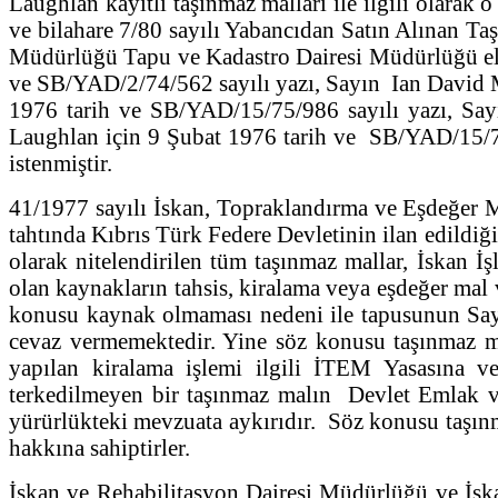
Laughlan kayıtlı taşınmaz malları ile ilgili olarak
ve bilahare 7/80 sayılı Yabancıdan Satın Alınan Taşı
Müdürlüğü Tapu ve Kadastro Dairesi Müdürlüğü eli
ve SB/YAD/2/74/562 sayılı yazı, Sayın Ian David M
1976 tarih ve SB/YAD/15/75/986 sayılı yazı, Sa
Laughlan için 9 Şubat 1976 tarih ve SB/YAD/15/75/7
istenmiştir.
41/1977 sayılı İskan, Topraklandırma ve Eşdeğer M
tahtında Kıbrıs Türk Federe Devletinin ilan edildiğ
olarak nitelendirilen tüm taşınmaz mallar, İskan 
olan kaynakların tahsis, kiralama veya eşdeğer mal
konusu kaynak olmaması nedeni ile tapusunun Say
cevaz vermemektedir. Yine söz konusu taşınmaz ma
yapılan kiralama işlemi ilgili İTEM Yasasına ve
terkedilmeyen bir taşınmaz malın Devlet Emlak v
yürürlükteki mevzuata aykırıdır. Söz konusu taşınma
hakkına sahiptirler.
İskan ve Rehabilitasyon Dairesi Müdürlüğü ve İska