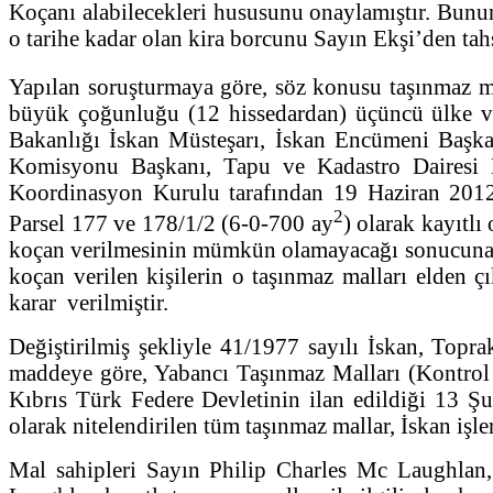
Koçanı alabilecekleri hususunu onaylamıştır. Bun
o tarihe kadar olan kira borcunu Sayın Ekşi’den tahsi
Yapılan soruşturmaya göre, söz konusu taşınmaz m
büyük çoğunluğu (12 hissedardan) üçüncü ülke vat
Bakanlığı İskan Müsteşarı, İskan Encümeni Başk
Komisyonu Başkanı, Tapu ve Kadastro Dairesi 
Koordinasyon Kurulu tarafından 19 Haziran 2012 ta
2
Parsel 177 ve 178/1/2 (6-0-700 ay
) olarak kayıtl
koçan verilmesinin mümkün olamayacağı sonucuna var
koçan verilen kişilerin o taşınmaz malları elden
karar verilmiştir.
Değiştirilmiş şekliyle 41/1977 sayılı İskan, Top
maddeye göre, Yabancı Taşınmaz Malları (Kontrol v
Kıbrıs Türk Federe Devletinin ilan edildiği 13 Şu
olarak nitelendirilen tüm taşınmaz mallar, İskan iş
Mal sahipleri Sayın Philip Charles Mc Laughla