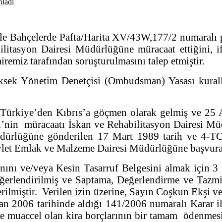
 Bahçelerde Pafta/Harita XV/43W,177/2 numaralı pa
itasyon Dairesi Müdürlüğüne müracaat ettiğini, i
emiz tarafından soruşturulmasını talep etmiştir.
ksek Yönetim Denetçisi (Ombudsman) Yasası kuralla
e Türkiye’den Kıbrıs’a göçmen olarak gelmiş ve 25 
’nin müracaatı İskan ve Rehabilitasyon Dairesi Mü
rlüğüne gönderilen 17 Mart 1989 tarih ve 4-TCİG
vlet Emlak ve Malzeme Dairesi Müdürlüğüne başvurara
ını ve/veya Kesin Tasarruf Belgesini almak için 
değerlendirilmiş ve Saptama, Değerlendirme ve Taz
rilmiştir. Verilen izin üzerine, Sayın Coşkun Ekşi ve
n 2006 tarihinde aldığı 141/2006 numaralı Karar i
ve muaccel olan kira borçlarının bir tamam ödenmes