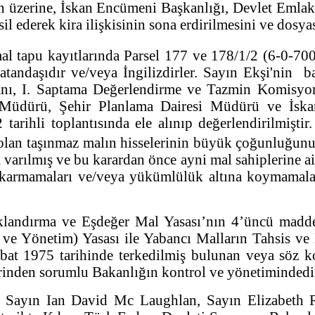
un üzerine, İskan Encümeni Başkanlığı, Devlet Eml
l ederek kira ilişkisinin sona erdirilmesini ve dosya
al tapu kayıtlarında Parsel 177 ve 178/1/2 (6-0-70
andaşıdır ve/veya İngilizdirler. Sayın Ekşi'nin ba
anı, I. Saptama Değerlendirme ve Tazmin Komisyo
Müdürü, Şehir Planlama Dairesi Müdürü ve İska
rihli toplantısında ele alınıp değerlendirilmiştir
ı olan taşınmaz malın hisselerinin büyük çoğunluğunu
ılmış ve bu karardan önce ayni mal sahiplerine ait
 çıkarmamaları ve/veya yükümlülük altına koymamala
raklandırma ve Eşdeğer Mal Yasası’nın 4’üncü madd
e Yönetim) Yasası ile Yabancı Malların Tahsis ve D
bat 1975 tarihinde terkedilmiş bulunan veya söz k
lerinden sorumlu Bakanlığın kontrol ve yönetimindedi
n, Sayın Ian David Mc Laughlan, Sayın Elizabet