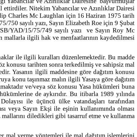
lığı Yabancılar ve Azınlıklar Dairesine başvurmuşlar
 ettirdiler. Nitekim Yabancılar ve Azınlıklar Dairesi
ip Charles Mc Laughlan için 16 Haziran 1975 tarih
/750 sayılı yazı, Sayın Elizabeth Roe için 9 Şubat
ve SB/YAD/15/75/749 sayılı yazı ve Sayın Roy Mc
 mallarla ilgili hak ve menfaatlarının kaydedilmesi
lar ile ilgili kuralları düzenlemektedir. Bu madde
öz konusu tarihten sonra terkedilmiş ve sahipsiz mal
edir. Yasanın ilgili maddesine göre dağıtım konusu
ruya konu taşınmaz malın ilgili Yasaya göre dağıtım
amaktadır ve/veya söz konusu Yasa hükümleri buna
ükümlerine de aykırıdır. Bu itibarla 1989 yılında
Dolayısı ile üçüncü ülke vatandaşları tarafından
ı veya Sayın Ekşi ile eşinin kullanımında olması
mallarını diledikleri gibi tasarruf etme ve kullanma
r mal verme yöntemleri ile mal dağıtım işlemlerini