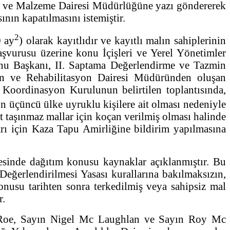
ak ve Malzeme Dairesi Müdürlüğüne yazı göndererek
sının kapatılmasını istemiştir.
2
0 ay
) olarak kayıtlıdır ve kayıtlı malın sahiplerinin
şvurusu üzerine konu İçişleri ve Yerel Yönetimler
nu Başkanı, II. Saptama Değerlendirme ve Tazmin
n ve Rehabilitasyon Dairesi Müdüründen oluşan
. Koordinasyon Kurulunun belirtilen toplantısında,
n üçüncü ülke uyruklu kişilere ait olması nedeniyle
 taşınmaz mallar için koçan verilmiş olması halinde
rı için Kaza Tapu Amirliğine bildirim yapılmasına
esinde dağıtım konusu kaynaklar açıklanmıştır. Bu
eğerlendirilmesi Yasası kurallarına bakılmaksızın,
onusu tarihten sonra terkedilmiş veya sahipsiz mal
r.
h Roe, Sayın Nigel Mc Laughlan ve Sayın Roy Mc