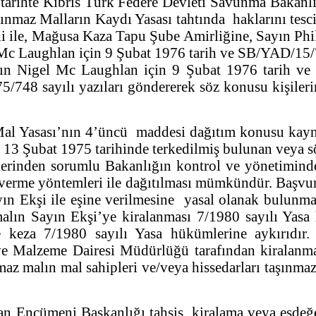
 o tarihte Kıbrıs Türk Federe Devleti Savunma Bakan
nmaz Malların Kaydı Yasası tahtında haklarını tescil
 ile, Mağusa Kaza Tapu Şube Amirliğine, Sayın Phil
c Laughlan için 9 Şubat 1976 tarih ve SB/YAD/15/75
yın Nigel Mc Laughlan için 9 Şubat 1976 tarih 
48 sayılı yazıları göndererek söz konusu kişilerin
al Yasası’nın 4’üncü maddesi dağıtım konusu kaynak
i 13 Şubat 1975 tarihinde terkedilmiş bulunan veya s
İşlerinden sorumlu Bakanlığın kontrol ve yönetimind
 verme yöntemleri ile dağıtılması mümkündür. Başvu
ın Ekşi ile eşine verilmesine yasal olanak bulunm
lın Sayın Ekşi’ye kiralanması 7/1980 sayılı Yasa h
 keza 7/1980 sayılı Yasa hükümlerine aykırıdır. 
e Malzeme Dairesi Müdürlüğü tarafından kiralanmas
z malın mal sahipleri ve/veya hissedarları taşınmaz 
n Encümeni Başkanlığı tahsis, kiralama veya eşdeğe