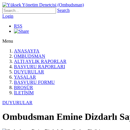
Search
Login
RSS
Menu
ANASAYFA
OMBUDSMAN
ALTI AYLIK RAPORLAR
BAŞVURU RAPORLARI
DUYURULAR
YASALAR
BAŞVURU FORMU
BROŞÜR
İLETİŞİM
DUYURULAR
Ombudsman Emine Dizdarlı Say