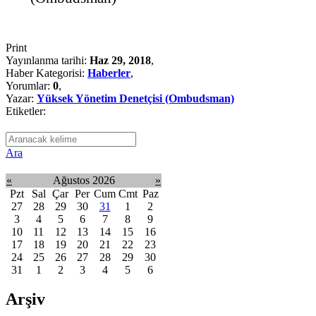
Print
Yayınlanma tarihi:
Haz 29, 2018
,
Haber Kategorisi:
Haberler
,
Yorumlar:
0
,
Yazar:
Yüksek Yönetim Denetçisi (Ombudsman)
Etiketler:
Ara
«
Ağustos 2026
»
Pzt
Sal
Çar
Per
Cum
Cmt
Paz
27
28
29
30
31
1
2
3
4
5
6
7
8
9
10
11
12
13
14
15
16
17
18
19
20
21
22
23
24
25
26
27
28
29
30
31
1
2
3
4
5
6
Arşiv