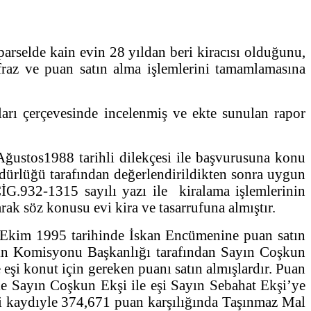
rselde kain evin 28 yıldan beri kiracısı olduğunu,
fraz ve puan satın alma işlemlerini tamamlamasına
rı çerçevesinde incelenmiş ve ekte sunulan rapor
Ağustos1988 tarihli dilekçesi ile başvurusuna konu
dürlüğü tarafından değerlendirildikten sonra uygun
.932-1315 sayılı yazı ile kiralama işlemlerinin
k söz konusu evi kira ve tasarrufuna almıştır.
3 Ekim 1995 tarihinde İskan Encümenine puan satın
min Komisyonu Başkanlığı tarafından Sayın Coşkun
 eşi konut için gereken puanı satın almışlardır. Puan
le Sayın Coşkun Ekşi ile eşi Sayın Sebahat Ekşi’ye
i kaydıyle 374,671 puan karşılığında Taşınmaz Mal