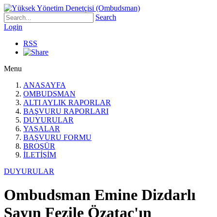
Search
Login
RSS
Menu
ANASAYFA
OMBUDSMAN
ALTI AYLIK RAPORLAR
BAŞVURU RAPORLARI
DUYURULAR
YASALAR
BAŞVURU FORMU
BROŞÜR
İLETİŞİM
DUYURULAR
Ombudsman Emine Dizdarlı
Sayın Fezile Özataç'ın