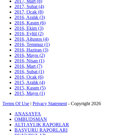
2017, Mart
(8)
2017, Şubat
(4)
2017, Ocak
(8)
2016, Aralık
(3)
2016, Kasım
(6)
2016, Ekim
(3)
2016, Eylül
(2)
2016, Ağustos
(4)
2016, Temmuz
(1)
2016, Haziran
(3)
2016, Mayıs
(2)
2016, Nisan
(1)
2016, Mart
(7)
2016, Şubat
(1)
2016, Ocak
(6)
2015, Aralık
(4)
2015, Kasım
(5)
2015, Mayıs
(1)
Terms Of Use
|
Privacy Statement
-
Copyright 2026
ANASAYFA
OMBUDSMAN
ALTI AYLIK RAPORLAR
BAŞVURU RAPORLARI