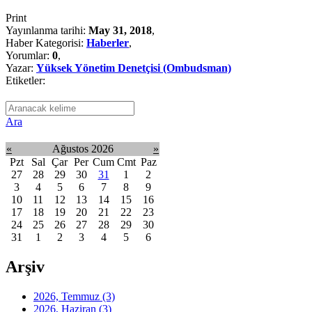
Print
Yayınlanma tarihi:
May 31, 2018
,
Haber Kategorisi:
Haberler
,
Yorumlar:
0
,
Yazar:
Yüksek Yönetim Denetçisi (Ombudsman)
Etiketler:
Ara
«
Ağustos 2026
»
Pzt
Sal
Çar
Per
Cum
Cmt
Paz
27
28
29
30
31
1
2
3
4
5
6
7
8
9
10
11
12
13
14
15
16
17
18
19
20
21
22
23
24
25
26
27
28
29
30
31
1
2
3
4
5
6
Arşiv
2026, Temmuz
(3)
2026, Haziran
(3)