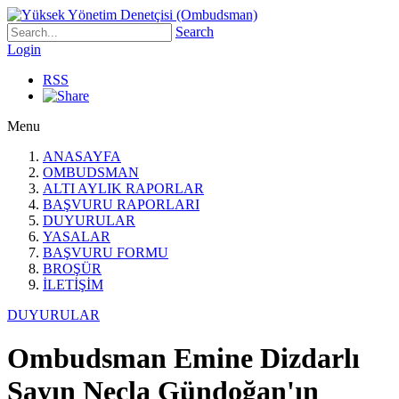
Search
Login
RSS
Menu
ANASAYFA
OMBUDSMAN
ALTI AYLIK RAPORLAR
BAŞVURU RAPORLARI
DUYURULAR
YASALAR
BAŞVURU FORMU
BROŞÜR
İLETİŞİM
DUYURULAR
Ombudsman Emine Dizdarlı
Sayın Necla Gündoğan'ın