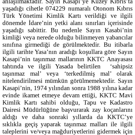
anlaşılmaktadır. Sayın Kasapi’ye Kuzey Kıbrıs’ta
yaşadığı cihetle 074229 numaralı Otonom Kıbrıs
Türk Yönetimi Kimlik Kartı verildiği ve ilgili
dönemde İdare’nin yetki alanı sınırları içerisinde
yaşadığı sabittir. Bu nedenle Sayın Kasabi’nin
kimliği veya nerede olduğu bilinmeyen yabancılar
sınıfına girmediği de görülmektedir. Bu itibarla
ilgili tarihte Yasa’nın aradığı koşullara göre Sayın
Kasapi’nin taşınmaz mallarının KKTC Anayasası
tahtında ve ilgili Yasada belirtilen ‘sahipsiz
taşınmaz mal’ veya ‘terkedilmiş mal’ olarak
nitelendirilmesi mümkün görülmemektedir. Sayın
Kasapi’nin, 1974 yılından sonra 1988 yılına kadar
evinde ikamet etmeye devam ettiği, KKTC Mavi
Kimlik Kartı sahibi olduğu, Tapu ve Kadastro
Dairesi Müdürlüğüne başvurarak zay koçanlarını
aldığı ve daha sonraki yıllarda da KKTC’ye
sıklıkla geçiş yaparak taşınmaz malları ile ilgili
taleplerini ve/veya mağduriyetlerini gidermek için