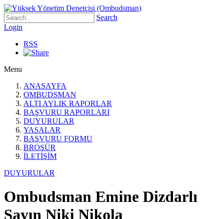
Search
Login
RSS
Menu
ANASAYFA
OMBUDSMAN
ALTI AYLIK RAPORLAR
BAŞVURU RAPORLARI
DUYURULAR
YASALAR
BAŞVURU FORMU
BROŞÜR
İLETİŞİM
DUYURULAR
Ombudsman Emine Dizdarlı
Sayın Niki Nikola