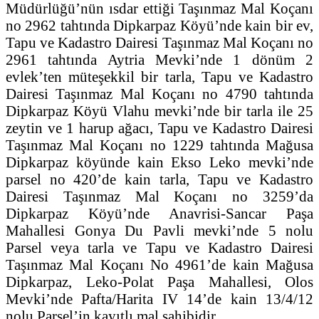
Müdürlüğü’nün ısdar ettiği Taşınmaz Mal Koçanı
no 2962 tahtında Dipkarpaz Köyü’nde kain bir ev,
Tapu ve Kadastro Dairesi Taşınmaz Mal Koçanı no
2961 tahtında Aytria Mevki’nde 1 dönüm 2
evlek’ten müteşekkil bir tarla, Tapu ve Kadastro
Dairesi Taşınmaz Mal Koçanı no 4790 tahtında
Dipkarpaz Köyü Vlahu mevki’nde bir tarla ile 25
zeytin ve 1 harup ağacı, Tapu ve Kadastro Dairesi
Taşınmaz Mal Koçanı no 1229 tahtında Mağusa
Dipkarpaz köyünde kain Ekso Leko mevki’nde
parsel no 420’de kain tarla, Tapu ve Kadastro
Dairesi Taşınmaz Mal Koçanı no 3259’da
Dipkarpaz Köyü’nde Anavrisi-Sancar Paşa
Mahallesi Gonya Du Pavli mevki’nde 5 nolu
Parsel veya tarla ve Tapu ve Kadastro Dairesi
Taşınmaz Mal Koçanı No 4961’de kain Mağusa
Dipkarpaz, Leko-Polat Paşa Mahallesi, Olos
Mevki’nde Pafta/Harita IV 14’de kain 13/4/12
nolu Parsel’in kayıtlı mal sahibidir.