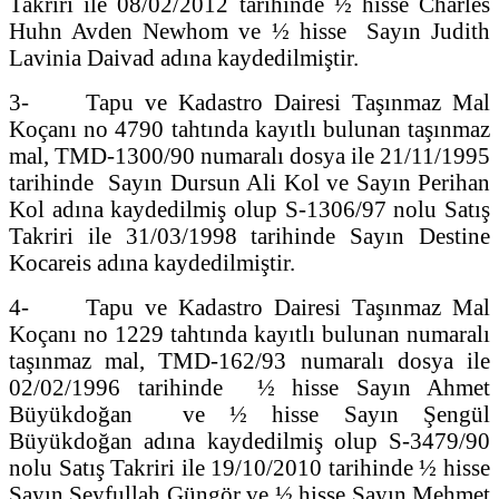
Takriri ile 08/02/2012 tarihinde ½ hisse Charles
Huhn Avden Newhom ve ½ hisse Sayın Judith
Lavinia Daivad adına kaydedilmiştir.
3- Tapu ve Kadastro Dairesi Taşınmaz Mal
Koçanı no 4790 tahtında kayıtlı bulunan taşınmaz
mal, TMD-1300/90 numaralı dosya ile 21/11/1995
tarihinde Sayın Dursun Ali Kol ve Sayın Perihan
Kol adına kaydedilmiş olup S-1306/97 nolu Satış
Takriri ile 31/03/1998 tarihinde Sayın Destine
Kocareis adına kaydedilmiştir.
4- Tapu ve Kadastro Dairesi Taşınmaz Mal
Koçanı no 1229 tahtında kayıtlı bulunan numaralı
taşınmaz mal, TMD-162/93 numaralı dosya ile
02/02/1996 tarihinde ½ hisse Sayın Ahmet
Büyükdoğan ve ½ hisse Sayın Şengül
Büyükdoğan adına kaydedilmiş olup S-3479/90
nolu Satış Takriri ile 19/10/2010 tarihinde ½ hisse
Sayın Seyfullah Güngör ve ½ hisse Sayın Mehmet