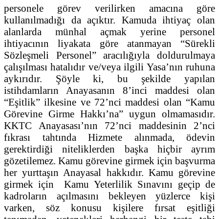
personele görev verilirken amacına göre
kullanılmadığı da açıktır. Kamuda ihtiyaç olan
alanlarda münhal açmak yerine personel
ihtiyacının liyakata göre atanmayan “Sürekli
Sözleşmeli Personel” aracılığıyla doldurulmaya
çalışılması hatalıdır ve/veya ilgili Yasa’nın ruhuna
aykırıdır. Şöyle ki, bu şekilde yapılan
istihdamların Anayasanın 8’inci maddesi olan
“Eşitlik” ilkesine ve 72’nci maddesi olan “Kamu
Görevine Girme Hakkı’na” uygun olmamasıdır.
KKTC Anayasası’nın 72’nci maddesinin 2’nci
fıkrası tahtında Hizmete alınmada, ödevin
gerektirdiği niteliklerden başka hiçbir ayrım
gözetilemez. Kamu görevine girmek için başvurma
her yurttaşın Anayasal hakkıdır. Kamu görevine
girmek için Kamu Yeterlilik Sınavını geçip de
kadroların açılmasını bekleyen yüzlerce kişi
varken, söz konusu kişilere fırsat eşitliği