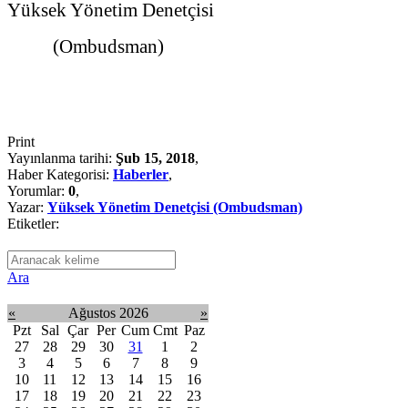
Yüksek Yönetim Denetçisi
(Ombudsman)
Print
Yayınlanma tarihi:
Şub 15, 2018
,
Haber Kategorisi:
Haberler
,
Yorumlar:
0
,
Yazar:
Yüksek Yönetim Denetçisi (Ombudsman)
Etiketler:
Ara
«
Ağustos 2026
»
Pzt
Sal
Çar
Per
Cum
Cmt
Paz
27
28
29
30
31
1
2
3
4
5
6
7
8
9
10
11
12
13
14
15
16
17
18
19
20
21
22
23