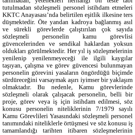
tanımadan, yetenekleri herhangi bir teste tabi
tutulmadan sözleşmeli personel istihdam etmeleri
KKTC Anayasası’nda belirtilen eşitlik ilkesine ters
düşmektedir. Öte yandan kadroya bağlanmış asıl
ve sürekli görevlerde çalıştırılan çok sayıda
sözleşmeli personelin kamu görevlisi
güvencelerinden ve sendikal haklardan yoksun
oldukları görülmektedir. Her yıl iş sözleşmelerinin
yenilenip yenilenmeyeceği ile ilgili kaygılar
taşıyan, çalışma ve görev güvencesi bulunmayan
personelin görevini yasaların öngördüğü biçimde
sürdüreceğini varsaymak aşırı iyimser bir yaklaşım
olmaktadır. Bu nedenle, Kamu görevlerinde
sözleşmeli olarak çalışacak personelin, belli bir
proje, görev veya iş için istihdam edilmesi, söz
konusu personelin niteliklerinin 7/1979 sayılı
Kamu Görevlileri Yasasındaki sözleşmeli personel
tanımındaki niteliklerle örtüşmesi ve söz konusu iş
tamamlandığı tarihten itibaren sözleşmelerinin