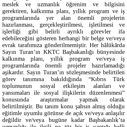
meslek ve uzmanlık öğrenim ve bilgisini
gerektiren, kalkınma planı, yıllık program ve iş
programlarında yer alan önemli projelerin
hazırlanması, gerçekleştirilmesi, işletilmesi ve
işlerliği gibi belirli ayrıklı görevler ifa
edebileceğini gösteren herhangi bir belge ve/veya
evrak tarafımıza gönderilmemiştir. Her hâlükârda
Sayın Turan’ın KKTC Başbakanlığı bünyesinde
kalkınma planı, yıllık program ve/veya iş
programlarında önemli projeler hazırlamadığı
aşikardır. Sayın Turan’ın sözleşmesinde belirtilen
görev tanımına bakıldığında “Kıbrıs Türk
toplumunun sosyal etkileşim alanları ve
yansımaları ile sosyal ilişkilerin düzenlenmesi”
konusunda araştırmalar yapmak olarak
belirtilmiştir. Bu tanım konu şahsın almış olduğu
eğitimle uyumlu görünse de açık ve/veya anlaşılır
değildir ve/veya bugüne kadar Başbakanlık’ta
uzmanlığı ile ilgili ne tür bir iş yaptığı belli