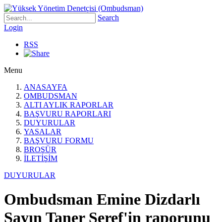
Search
Login
RSS
Menu
ANASAYFA
OMBUDSMAN
ALTI AYLIK RAPORLAR
BAŞVURU RAPORLARI
DUYURULAR
YASALAR
BAŞVURU FORMU
BROŞÜR
İLETİŞİM
DUYURULAR
Ombudsman Emine Dizdarlı
Sayın Taner Şeref'in raporunu