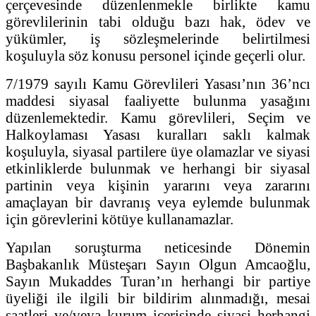
çerçevesinde düzenlenmekle birlikte kamu
görevlilerinin tabi olduğu bazı hak, ödev ve
yükümler, iş sözleşmelerinde belirtilmesi
koşuluyla söz konusu personel içinde geçerli olur.
7/1979 sayılı Kamu Görevlileri Yasası’nın 36’ncı
maddesi siyasal faaliyette bulunma yasağını
düzenlemektedir. Kamu görevlileri, Seçim ve
Halkoylaması Yasası kuralları saklı kalmak
koşuluyla, siyasal partilere üye olamazlar ve siyasi
etkinliklerde bulunmak ve herhangi bir siyasal
partinin veya kişinin yararını veya zararını
amaçlayan bir davranış veya eylemde bulunmak
için görevlerini kötüye kullanamazlar.
Yapılan soruşturma neticesinde Dönemin
Başbakanlık Müsteşarı Sayın Olgun Amcaoğlu,
Sayın Mukaddes Turan’ın herhangi bir partiye
üyeliği ile ilgili bir bildirim alınmadığı, mesai
saatleri ve/veya kurum içerisinde siyasi herhangi