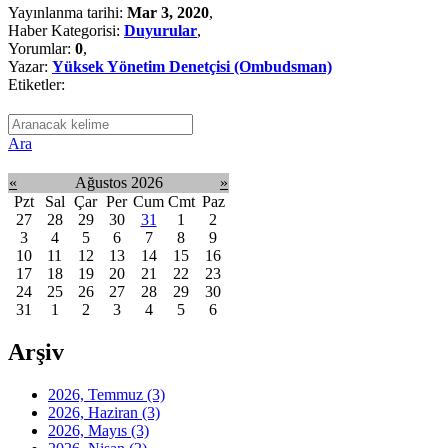
Yayınlanma tarihi:
Mar 3, 2020
,
Haber Kategorisi:
Duyurular
,
Yorumlar:
0
,
Yazar:
Yüksek Yönetim Denetçisi (Ombudsman)
Etiketler:
Ara
«
Ağustos 2026
»
Pzt
Sal
Çar
Per
Cum
Cmt
Paz
27
28
29
30
31
1
2
3
4
5
6
7
8
9
10
11
12
13
14
15
16
17
18
19
20
21
22
23
24
25
26
27
28
29
30
31
1
2
3
4
5
6
Arşiv
2026, Temmuz
(3)
2026, Haziran
(3)
2026, Mayıs
(3)