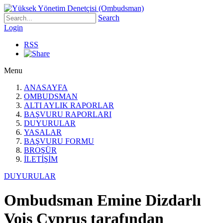
Search
Login
RSS
Menu
ANASAYFA
OMBUDSMAN
ALTI AYLIK RAPORLAR
BAŞVURU RAPORLARI
DUYURULAR
YASALAR
BAŞVURU FORMU
BROŞÜR
İLETİŞİM
DUYURULAR
Ombudsman Emine Dizdarlı
Vois Cyprus tarafından