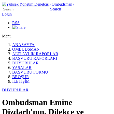
Search
Login
RSS
Menu
ANASAYFA
OMBUDSMAN
ALTI AYLIK RAPORLAR
BAŞVURU RAPORLARI
DUYURULAR
YASALAR
BAŞVURU FORMU
BROŞÜR
İLETİŞİM
DUYURULAR
Ombudsman Emine
Dizdarlı'nın, Dilekçe ve