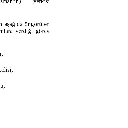
sman'ın) yetkisi
n aşağıda öngörülen
lara verdiği görev
,
lisi,
u,