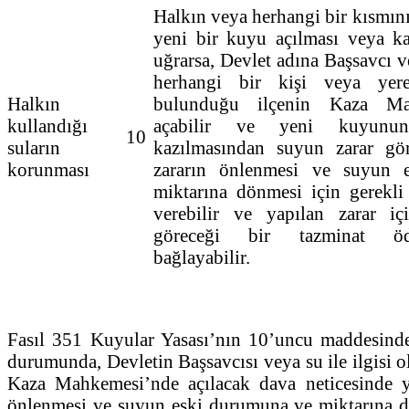
Halkın veya herhangi bir kısmını
yeni bir kuyu açılması veya ka
uğrarsa, Devlet adına Başsavcı v
herhangi bir kişi veya ye
Halkın
bulunduğu ilçenin Kaza Ma
kullandığı
açabilir ve yeni kuyunu
10
suların
kazılmasından suyun zarar gör
korunması
zararın önlenmesi ve suyun 
miktarına dönmesi için gerekli
verebilir ve yapılan zarar i
göreceği bir tazminat öd
bağlayabilir.
Fasıl 351 Kuyular Yasası’nın 10’uncu maddesinde 
durumunda, Devletin Başsavcısı veya su ile ilgisi 
Kaza Mahkemesi’nde açılacak dava neticesinde y
önlenmesi ve suyun eski durumuna ve miktarına dön