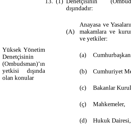
13.
(1)
Denetçisinin (Ombud
dışındadır:
Anayasa ve Yasaları
(A)
makamlara ve kurum
ve yetkiler:
Yüksek Yönetim
(a)
Cumhurbaşkanı
Denetçisinin
(Ombudsman)’ın
yetkisi dışında
(b)
Cumhuriyet Mec
olan konular
(c)
Bakanlar Kurul
(ç)
Mahkemeler,
(d)
Hukuk Dairesi,