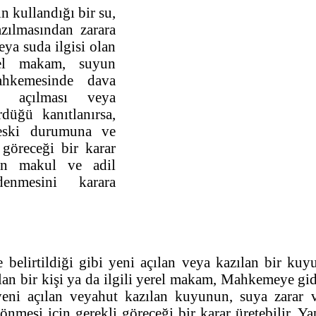
n kullandığı bir su,
zılmasından zarara
eya suda ilgisi olan
rel makam, suyun
hkemesinde dava
n açılması veya
düğü kanıtlanırsa,
eski durumuna ve
 göreceği bir karar
çin makul ve adil
enmesini karara
belirtildiği gibi yeni açılan veya kazılan bir kuy
olan bir kişi ya da ilgili yerel makam, Mahkemeye gi
eni açılan veyahut kazılan kuyunun, suya zarar v
mesi için gerekli göreceği bir karar üretebilir. Ya