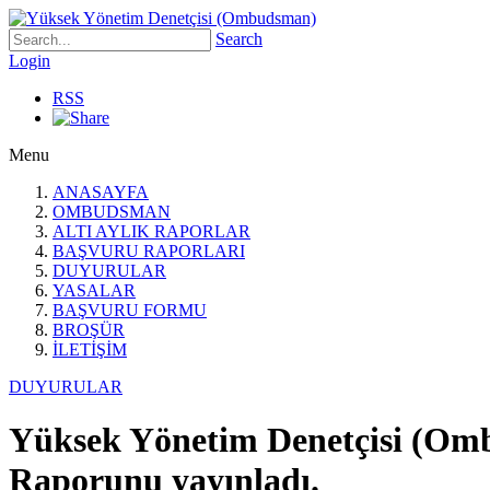
Search
Login
RSS
Menu
ANASAYFA
OMBUDSMAN
ALTI AYLIK RAPORLAR
BAŞVURU RAPORLARI
DUYURULAR
YASALAR
BAŞVURU FORMU
BROŞÜR
İLETİŞİM
DUYURULAR
Yüksek Yönetim Denetçisi (Ombu
Raporunu yayınladı.