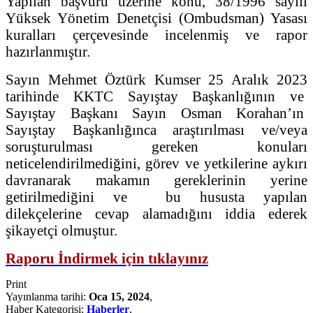
Yapılan başvuru üzerine konu, 38/1996 sayılı
Yüksek Yönetim Denetçisi (Ombudsman) Yasası
kuralları çerçevesinde incelenmiş ve rapor
hazırlanmıştır.
Sayın Mehmet Öztürk Kumser 25 Aralık 2023
tarihinde KKTC Sayıştay Başkanlığının ve
Sayıştay Başkanı Sayın Osman Korahan’ın
Sayıştay Başkanlığınca araştırılması ve/veya
soruşturulması gereken konuları
neticelendirilmediğini, görev ve yetkilerine aykırı
davranarak makamın gereklerinin yerine
getirilmediğini ve bu hususta yapılan
dilekçelerine cevap alamadığını iddia ederek
şikayetçi olmuştur.
Raporu İndirmek için tıklayınız
Print
Yayınlanma tarihi:
Oca 15, 2024
,
Haber Kategorisi:
Haberler
,