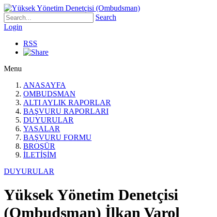
Search
Login
RSS
Menu
ANASAYFA
OMBUDSMAN
ALTI AYLIK RAPORLAR
BAŞVURU RAPORLARI
DUYURULAR
YASALAR
BAŞVURU FORMU
BROŞÜR
İLETİŞİM
DUYURULAR
Yüksek Yönetim Denetçisi
(Ombudsman) İlkan Varol