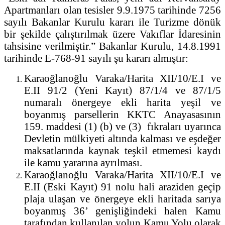
Apartmanları olan tesisler 9.9.1975 tarihinde 7256
sayılı Bakanlar Kurulu kararı ile Turizme dönük
bir şekilde çalıştırılmak üzere Vakıflar İdaresinin
tahsisine verilmiştir.” Bakanlar Kurulu, 14.8.1991
tarihinde E-768-91 sayılı şu kararı almıştır:
Karaoğlanoğlu Varaka/Harita XII/10/E.I ve
E.II 91/2 (Yeni Kayıt) 87/1/4 ve 87/1/5
numaralı önergeye ekli harita yeşil ve
boyanmış parsellerin KKTC Anayasasının
159. maddesi (1) (b) ve (3) fıkraları uyarınca
Devletin mülkiyeti altında kalması ve eşdeğer
maksatlarında kaynak teşkil etmemesi kaydı
ile kamu yararına ayrılması.
Karaoğlanoğlu Varaka/Harita XII/10/E.I ve
E.II (Eski Kayıt) 91 nolu hali araziden geçip
plaja ulaşan ve önergeye ekli haritada sarıya
boyanmış 36’ genişliğindeki halen Kamu
tarafından kullanılan yolun Kamu Yolu olarak