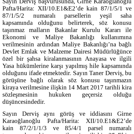
Sayın Derviş başvurusunda, Girne Karaoğlanoğlu
Pafta/Harita: XII/10.E1&E2’de kain 87/1/5/1 ve
87/1/5/2 numaralı parsellerin yeşil saha
kapsamında olduğunu belirterek, söz konusu
taşınmaz malların Bakanlar Kurulu Kararı ile
Ekonomi ve Maliye Bakanlığı kullanımına
verilmesinin ardından Maliye Bakanlığı’na bağlı
Devlet Emlak ve Malzeme Dairesi Müdürlüğünce
özel bir şahsa kiralanmasının Anayasa ve ilgili
Yasa hükümlerine karşı yapılmış hile kapsamında
olduğunu ifade etmektedir. Sayın Taner Derviş, bu
görüşüne bağlı olarak söz konusu taşınmazın
kiraya verilmesine ilişkin 14 Mart 2017 tarihli kira
sözleşmesinin hukuken geçersiz olduğu
düşüncesindedir.
Sayın Derviş aynı görüş ve iddiasını Girne
Karaoğlanoğlu Pafta/Harita: XII/10.E1&E2’de
kain 87/2/1/1/3 ve 85/4/1 parsel numaralı