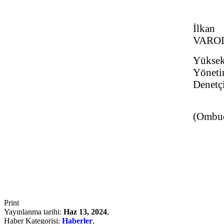
İlkan
VARO
Yükse
Yönet
Denetçi
(Ombu
Print
Yayınlanma tarihi:
Haz 13, 2024
,
Haber Kategorisi:
Haberler
,