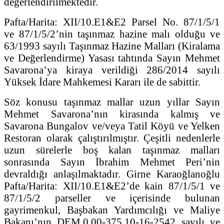
değerlendirilmektedir.
Pafta/Harita: XII/10.E1&E2 Parsel No. 87/1/5/1
ve 87/1/5/2’nin taşınmaz hazine malı olduğu ve
63/1993 sayılı Taşınmaz Hazine Malları (Kiralama
ve Değerlendirme) Yasası tahtında Sayın Mehmet
Savarona’ya kiraya verildiği 286/2014 sayılı
Yüksek İdare Mahkemesi Kararı ile de sabittir.
Söz konusu taşınmaz mallar uzun yıllar Sayın
Mehmet Savarona’nın kirasında kalmış ve
Savarona Bungalov ve/veya Tatil Köyü ve Yelken
Restoran olarak çalıştırılmıştır. Çeşitli nedenlerle
uzun sürelerle boş kalan taşınmaz malları
sonrasında Sayın İbrahim Mehmet Peri’nin
devraldığı anlaşılmaktadır. Girne Karaoğlanoğlu
Pafta/Harita: XII/10.E1&E2’de kain 87/1/5/1 ve
87/1/5/2 parseller ve içerisinde bulunan
gayrimenkul, Başbakan Yardımcılığı ve Maliye
Bakanı’nın DEM.0.00-375.10-16-2542 sayılı ve