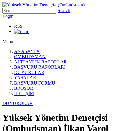
Search
Login
RSS
Menu
ANASAYFA
OMBUDSMAN
ALTI AYLIK RAPORLAR
BAŞVURU RAPORLARI
DUYURULAR
YASALAR
BAŞVURU FORMU
BROŞÜR
İLETİŞİM
DUYURULAR
Yüksek Yönetim Denetçisi
(Ombudsman) İlkan Varol