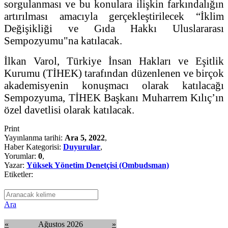
sorgulanması ve bu konulara ilişkin farkındalığın
artırılması amacıyla gerçekleştirilecek “İklim
Değişikliği ve Gıda Hakkı Uluslararası
Sempozyumu"na katılacak.
İlkan Varol, Türkiye İnsan Hakları ve Eşitlik
Kurumu (TİHEK) tarafından düzenlenen ve birçok
akademisyenin konuşmacı olarak katılacağı
Sempozyuma, TİHEK Başkanı Muharrem Kılıç’ın
özel davetlisi olarak katılacak.
Print
Yayınlanma tarihi:
Ara 5, 2022
,
Haber Kategorisi:
Duyurular
,
Yorumlar:
0
,
Yazar:
Yüksek Yönetim Denetçisi (Ombudsman)
Etiketler:
Ara
«
Ağustos 2026
»