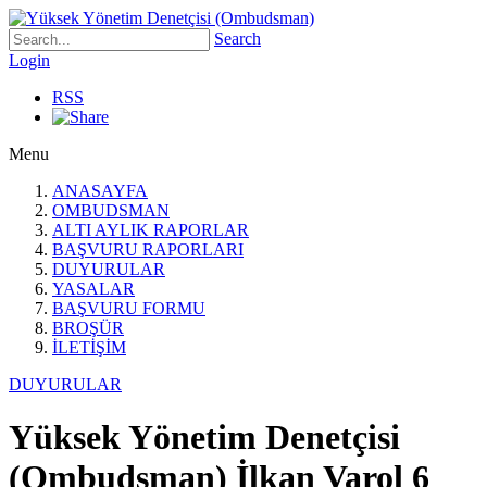
Search
Login
RSS
Menu
ANASAYFA
OMBUDSMAN
ALTI AYLIK RAPORLAR
BAŞVURU RAPORLARI
DUYURULAR
YASALAR
BAŞVURU FORMU
BROŞÜR
İLETİŞİM
DUYURULAR
Yüksek Yönetim Denetçisi
(Ombudsman) İlkan Varol 6