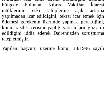
bölgede bulunan Kıbrıs Vakıflar İdaresi
mülklerinin eski sahiplerine açık artırma
yapılmadan icar edildiğini, tekrar icar etmek için
ödemesi gerekenin üzerinde yapması gerektiğini,
konu araziler içerisine yaptığı yatırımların göz ardı
edildiğini iddia ederek Dairemizden soruşturma
talep etmiştir.
Yapılan başvuru üzerine konu, 38/1996 sayılı
Yüksek Yönetim Denetçisi (Ombudsman) Yasası
kuralları çerçevesinde incelenmiş ve ekte sunulan
rapor tanzim edilmiştir.
Kıbrıs Vakıflar İdaresi tarafından Dairemize
gönderilen cevap yazısında Sayın Bülent Süngü
şikayetini Yüksek İdare Mahkemesi nezdinde
YİM:74/2021 sayılı Dava olarak dosyaladığını
beyan edilmiştir.