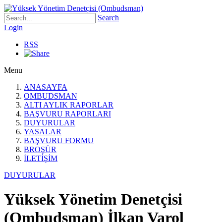
Search
Login
RSS
Menu
ANASAYFA
OMBUDSMAN
ALTI AYLIK RAPORLAR
BAŞVURU RAPORLARI
DUYURULAR
YASALAR
BAŞVURU FORMU
BROŞÜR
İLETİŞİM
DUYURULAR
Yüksek Yönetim Denetçisi
(Ombudsman) İlkan Varol