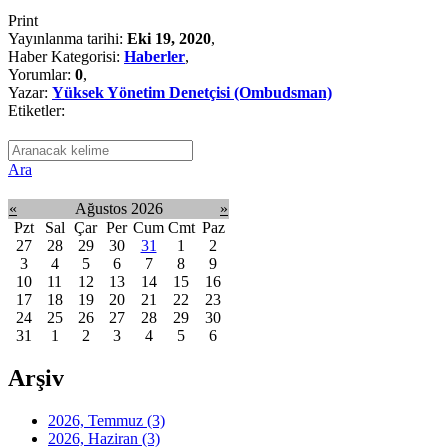
Print
Yayınlanma tarihi:
Eki 19, 2020
,
Haber Kategorisi:
Haberler
,
Yorumlar:
0
,
Yazar:
Yüksek Yönetim Denetçisi (Ombudsman)
Etiketler:
Ara
«
Ağustos 2026
»
Pzt
Sal
Çar
Per
Cum
Cmt
Paz
27
28
29
30
31
1
2
3
4
5
6
7
8
9
10
11
12
13
14
15
16
17
18
19
20
21
22
23
24
25
26
27
28
29
30
31
1
2
3
4
5
6
Arşiv
2026, Temmuz
(3)
2026, Haziran
(3)