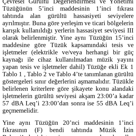
Çevresel Gürültü Değerlendirmesi ve Yönetimi
Tüzüğünün 5’inci maddesinin 1’inci fıkrası
tahtında alan gürültü hassasiyeti seviyelere
ayrılmıştır. Buna göre yerleşim ve ticari bölgelerin
karışık kullanıldığı yerlerin hassasiyet seviyesi III
olarak belirlenmiştir. Yine aynı Tüzüğün 15’inci
maddesine göre Tüzük kapsamındaki tesis ve
işletmeler (elektrikle ve/veya herhangi bir güç
kaynağı ile cihaz kullanılmadan müzik yayını
yapan tesis ve işletmeler dahil) Tüzüğe ekli Ek 1
Tablo 1 , Tablo 2 ve Tablo 4’te tanımlanan gürültü
göstergeleri sınır değerlerini aşmamalıdır. Tüzükle
belirlenen kriterlere göre şikayete konu alandaki
işletmelerin gürültü seviyesi akşam 23:00’a kadar
57 dBA Leq’i 23:00’dan sonra ise 55 dBA Leq’i
geçmemelidir.
Yine aynı Tüzüğün 20’nci maddesinin 1’inci
fıkrasının (F) bendi tahtında Müzik İzin