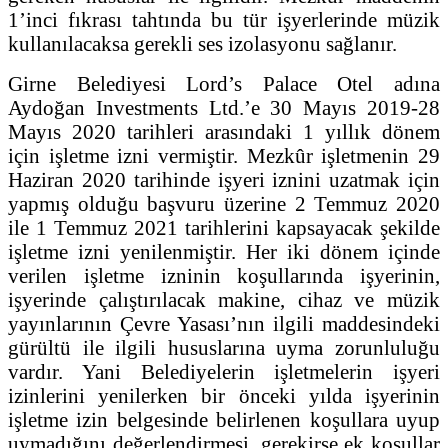
1’inci fıkrası tahtında bu tür işyerlerinde müzik
kullanılacaksa gerekli ses izolasyonu sağlanır.
Girne Belediyesi Lord’s Palace Otel adına
Aydoğan Investments Ltd.’e 30 Mayıs 2019-28
Mayıs 2020 tarihleri arasındaki 1 yıllık dönem
için işletme izni vermiştir. Mezkûr işletmenin 29
Haziran 2020 tarihinde işyeri iznini uzatmak için
yapmış olduğu başvuru üzerine 2 Temmuz 2020
ile 1 Temmuz 2021 tarihlerini kapsayacak şekilde
işletme izni yenilenmiştir. Her iki dönem içinde
verilen işletme izninin koşullarında işyerinin,
işyerinde çalıştırılacak makine, cihaz ve müzik
yayınlarının Çevre Yasası’nın ilgili maddesindeki
gürültü ile ilgili hususlarına uyma zorunluluğu
vardır. Yani Belediyelerin işletmelerin işyeri
izinlerini yenilerken bir önceki yılda işyerinin
işletme izin belgesinde belirlenen koşullara uyup
uymadığını değerlendirmesi, gerekirse ek koşullar