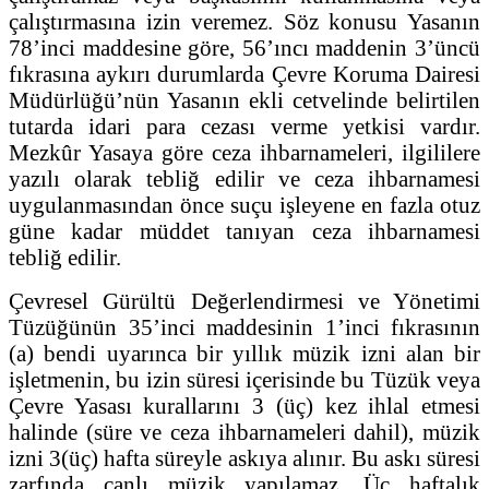
çalıştırmasına izin veremez. Söz konusu Yasanın
78’inci maddesine göre, 56’ıncı maddenin 3’üncü
fıkrasına aykırı durumlarda Çevre Koruma Dairesi
Müdürlüğü’nün Yasanın ekli cetvelinde belirtilen
tutarda idari para cezası verme yetkisi vardır.
Mezkûr Yasaya göre ceza ihbarnameleri, ilgililere
yazılı olarak tebliğ edilir ve ceza ihbarnamesi
uygulanmasından önce suçu işleyene en fazla otuz
güne kadar müddet tanıyan ceza ihbarnamesi
tebliğ edilir.
Çevresel Gürültü Değerlendirmesi ve Yönetimi
Tüzüğünün 35’inci maddesinin 1’inci fıkrasının
(a) bendi uyarınca bir yıllık müzik izni alan bir
işletmenin, bu izin süresi içerisinde bu Tüzük veya
Çevre Yasası kurallarını 3 (üç) kez ihlal etmesi
halinde (süre ve ceza ihbarnameleri dahil), müzik
izni 3(üç) hafta süreyle askıya alınır. Bu askı süresi
zarfında canlı müzik yapılamaz. Üç haftalık