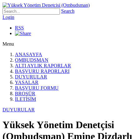
Search
Login
RSS
Menu
ANASAYFA
OMBUDSMAN
ALTI AYLIK RAPORLAR
BAŞVURU RAPORLARI
DUYURULAR
YASALAR
BAŞVURU FORMU
BROŞÜR
İLETİŞİM
DUYURULAR
Yüksek Yönetim Denetçisi
(Ombudsman) Emine Dizdarlı