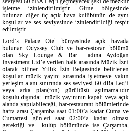
seviyesi 60 dBA Leq’i geçmeyecek şekilde mezkûr
işletme izinlendirilmiştir. Girne bölgesinde
bulunan diğer üç açık hava kulübünün de aynı
koşullar ve ses seviyesinde izinlendirildiği tespit
edilmiştir.
Lord’s Palace Otel bünyesinde açık havada
bulunan Odyssey Club ve bar-restoran bölümü
olan Sky Lounge & Bar adına Aydoğan
Investment Ltd’e verilen halk arasında Müzik İzni
olarak bilinen Yıllık İzin Belgesinde belirlenen
koşullar müzik yayını sırasında işletmeye yakın
yerleşim alanı sınırında ses seviyesi 60 dBa Leq’i
veya arka plan(fon) gürültüsü aşılmamalıdır
koşulu dışında; müzik yayınının kapalı veya açık
alanda yapılabileceği, bar-restaurant bölümlerinde
hafta arası Çarşamba saat 01:00’a kadar Cuma ve
Cumartesi günleri saat 02:00’a kadar olması
gerektiği ve kulüp bölümünde ise Çarşamba,