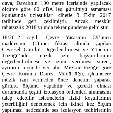
dava, Davalının 100 metre içerisinde yapılacak
ölçüme göre 60 dBA leq gürültüyü aşmaması
konusunda uzlaştıkları cihetle 3 Ekim 2017
tarihinde geri çekilmiştir. Ancak mezkûr
rahatsızlık 2018 yılında tekrar gündeme gelmiştir.
18/2012 sayılı Çevre Yasasının 59’uncu
maddesinin (1)’inci fıkrası altında yapılan
Çevresel Gürültü Değerlendirmesi ve Yönetimi
Tüzüğü’nde müzik izni başvurularının
değerlendirilmesi ve iznin verilmesi süreci,
ayrıntılı biçimde yer alır. Mezkûr tüzüğe göre
Çevre Koruma Dairesi Müdürlüğü, işletmelere
müzik izni vermeden önce denetim yaparak
gürültü ölçümü yapabilir ve gerekli olması
durumunda çeşitli izolasyon önlemleri alınmasını
talep edebilir. İşletmelerin fiziki koşullarının
yeterliliğini denetlemek için ikinci kez ölçüm
yapılması neticesinde ses izolasyon tedbirlerinin