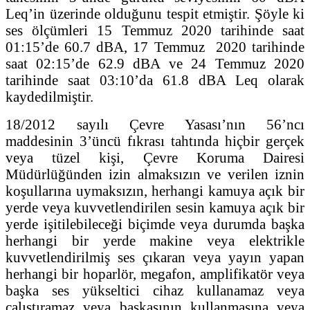
Leq’in üzerinde olduğunu tespit etmiştir. Şöyle ki
ses ölçümleri 15 Temmuz 2020 tarihinde saat
01:15’de 60.7 dBA, 17 Temmuz 2020 tarihinde
saat 02:15’de 62.9 dBA ve 24 Temmuz 2020
tarihinde saat 03:10’da 61.8 dBA Leq olarak
kaydedilmiştir.
18/2012 sayılı Çevre Yasası’nın 56’ncı
maddesinin 3’üncü fıkrası tahtında hiçbir gerçek
veya tüzel kişi, Çevre Koruma Dairesi
Müdürlüğünden izin almaksızın ve verilen iznin
koşullarına uymaksızın, herhangi kamuya açık bir
yerde veya kuvvetlendirilen sesin kamuya açık bir
yerde işitilebileceği biçimde veya durumda başka
herhangi bir yerde makine veya elektrikle
kuvvetlendirilmiş ses çıkaran veya yayın yapan
herhangi bir hoparlör, megafon, amplifikatör veya
başka ses yükseltici cihaz kullanamaz veya
çalıştıramaz veya başkasının kullanmasına veya