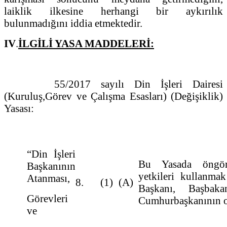
laiklik ilkesine herhangi bir aykırılık
bulunmadığını iddia etmektedir.
IV
.
İLGİLİ YASA MADDELERİ:
55/2017 sayılı Din İşleri Dairesi
(Kuruluş,Görev ve Çalışma Esasları) (Değişiklik)
Yasası:
“Din İşleri
Bu Yasada öngö
Başkanının
yetkileri kullanmak
Atanması,
8.
(1)
(A)
Başkanı, Başbaka
Görevleri
Cumhurbaşkanının on
ve