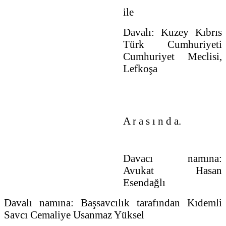
ile
Davalı: Kuzey Kıbrıs
Türk Cumhuriyeti
Cumhuriyet Meclisi,
Lefkoşa
A r a s ı n d a.
Davacı namına:
Avukat Hasan
Esendağlı
Davalı namına: Başsavcılık tarafından Kıdemli
Savcı Cemaliye Usanmaz Yüksel