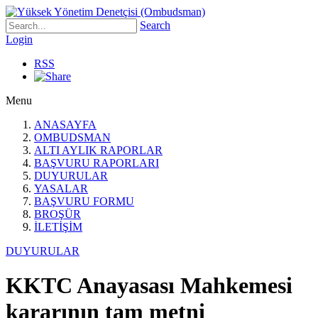
Search
Login
RSS
Menu
ANASAYFA
OMBUDSMAN
ALTI AYLIK RAPORLAR
BAŞVURU RAPORLARI
DUYURULAR
YASALAR
BAŞVURU FORMU
BROŞÜR
İLETİŞİM
DUYURULAR
KKTC Anayasası Mahkemesi
kararının tam metni