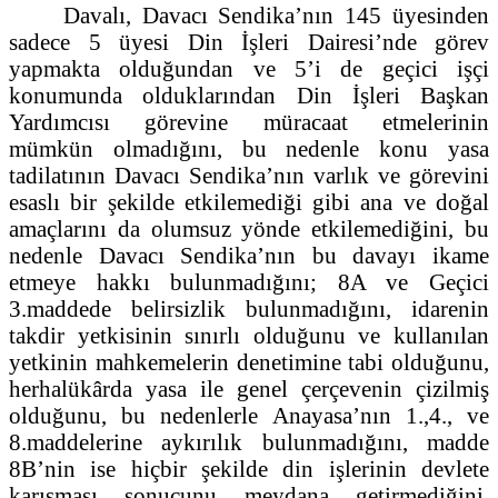
Davalı, Davacı Sendika’nın 145 üyesinden
sadece 5 üyesi Din İşleri Dairesi’nde görev
yapmakta olduğundan ve 5’i de geçici işçi
konumunda olduklarından Din İşleri Başkan
Yardımcısı görevine müracaat etmelerinin
mümkün olmadığını, bu nedenle konu yasa
tadilatının Davacı Sendika’nın varlık ve görevini
esaslı bir şekilde etkilemediği gibi ana ve doğal
amaçlarını da olumsuz yönde etkilemediğini, bu
nedenle Davacı Sendika’nın bu davayı ikame
etmeye hakkı bulunmadığını; 8A ve Geçici
3.maddede belirsizlik bulunmadığını, idarenin
takdir yetkisinin sınırlı olduğunu ve kullanılan
yetkinin mahkemelerin denetimine tabi olduğunu,
herhalükârda yasa ile genel çerçevenin çizilmiş
olduğunu, bu nedenlerle Anayasa’nın 1.,4., ve
8.maddelerine aykırılık bulunmadığını, madde
8B’nin ise hiçbir şekilde din işlerinin devlete
karışması sonucunu meydana getirmediğini,