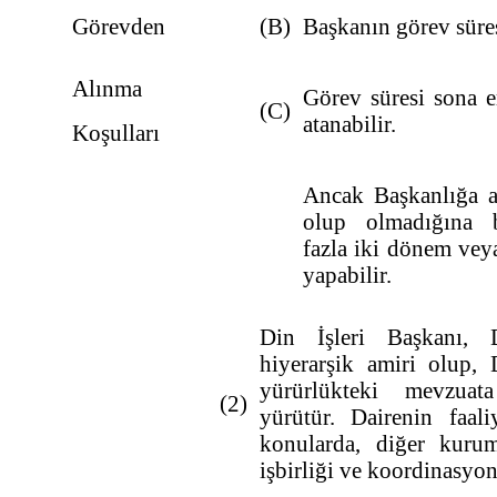
Görevden
(B)
Başkanın görev süres
Alınma
Görev süresi sona e
(C)
atanabilir.
Koşulları
Ancak Başkanlığa at
olup olmadığına b
fazla iki dönem vey
yapabilir.
Din İşleri Başkanı, 
hiyerarşik amiri olup, 
yürürlükteki mevzua
(2)
yürütür. Dairenin faali
konularda, diğer kurum
işbirliği ve koordinasyon