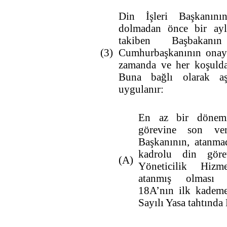
Din İşleri Başkanını
dolmadan önce bir aylı
takiben Başbakan
(3)
Cumhurbaşkanının onayı
zamanda ve her koşulda 
Buna bağlı olarak aş
uygulanır:
En az bir dönem
görevine son ver
Başkanının, atanma
kadrolu din göre
(A)
Yöneticilik Hizme
atanmış olması 
18A’nın ilk kademe
Sayılı Yasa tahtında