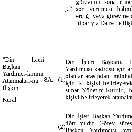
görevinin sona erme
(Ç)
son verilmesi halin
erdiği veya görevine s
itibarıyla Daire ile iliş
“Din İşleri
Din İşleri Başkanı, 
Başkan
Yardımcısı kadrosu için ar
Yardımcı-larının
olanlar arasından, münha
8A.
(1)
Atanmaları-na
için iki kişiyi belirleye
İlişkin
sunar. Yönetim Kurulu, he
kişiyi belirleyerek atamala
Kural
Din İşleri Başkan Yardım
dört yıldır. Görev süre
(2)
Başkan Yardımcısı ayn