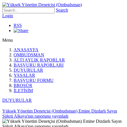
Search
Login
RSS
Menu
ANASAYFA
OMBUDSMAN
ALTI AYLIK RAPORLAR
BAŞVURU RAPORLARI
DUYURULAR
YASALAR
BAŞVURU FORMU
BROŞÜR
İLETİŞİM
DUYURULAR
Yüksek Yönetim Denetçisi (Ombudsman) Emine Dizdarlı Sayın
Şükrü Alkaya'nın raporunu yayınladı