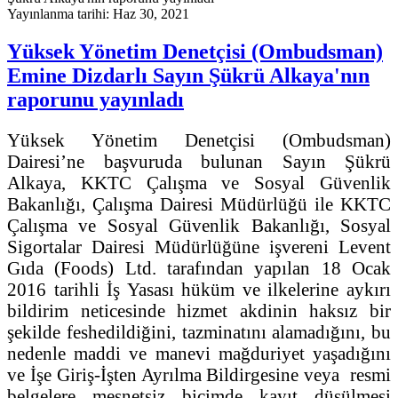
Yayınlanma tarihi: Haz 30, 2021
Yüksek Yönetim Denetçisi (Ombudsman)
Emine Dizdarlı Sayın Şükrü Alkaya'nın
raporunu yayınladı
Yüksek Yönetim Denetçisi (Ombudsman)
Dairesi’ne başvuruda bulunan Sayın Şükrü
Alkaya, KKTC Çalışma ve Sosyal Güvenlik
Bakanlığı, Çalışma Dairesi Müdürlüğü ile KKTC
Çalışma ve Sosyal Güvenlik Bakanlığı, Sosyal
Sigortalar Dairesi Müdürlüğüne işvereni Levent
Gıda (Foods) Ltd. tarafından yapılan 18 Ocak
2016 tarihli İş Yasası hüküm ve ilkelerine aykırı
bildirim neticesinde hizmet akdinin haksız bir
şekilde feshedildiğini, tazminatını alamadığını, bu
nedenle maddi ve manevi mağduriyet yaşadığını
ve İşe Giriş-İşten Ayrılma Bildirgesine veya resmi
belgelere mesnetsiz biçimde kayıt düşülmesi