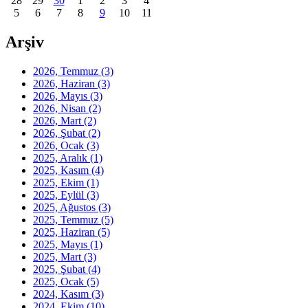
28
29
30
1
2
3
4
5
6
7
8
9
10
11
Arşiv
2026, Temmuz
(3)
2026, Haziran
(3)
2026, Mayıs
(3)
2026, Nisan
(2)
2026, Mart
(2)
2026, Şubat
(2)
2026, Ocak
(3)
2025, Aralık
(1)
2025, Kasım
(4)
2025, Ekim
(1)
2025, Eylül
(3)
2025, Ağustos
(3)
2025, Temmuz
(5)
2025, Haziran
(5)
2025, Mayıs
(1)
2025, Mart
(3)
2025, Şubat
(4)
2025, Ocak
(5)
2024, Kasım
(3)
2024, Ekim
(10)