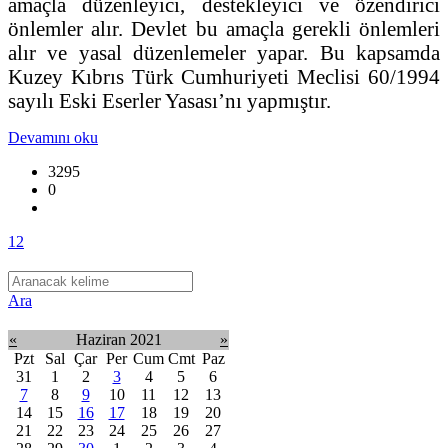
amaçla düzenleyici, destekleyici ve özendirici
önlemler alır. Devlet bu amaçla gerekli önlemleri
alır ve yasal düzenlemeler yapar. Bu kapsamda
Kuzey Kıbrıs Türk Cumhuriyeti Meclisi 60/1994
sayılı Eski Eserler Yasası’nı yapmıştır.
Devamını oku
3295
0
1
2
Ara
«
Haziran 2021
»
Pzt
Sal
Çar
Per
Cum
Cmt
Paz
31
1
2
3
4
5
6
7
8
9
10
11
12
13
14
15
16
17
18
19
20
21
22
23
24
25
26
27