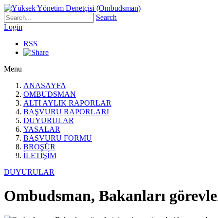
Search
Login
RSS
Menu
ANASAYFA
OMBUDSMAN
ALTI AYLIK RAPORLAR
BAŞVURU RAPORLARI
DUYURULAR
YASALAR
BAŞVURU FORMU
BROŞÜR
İLETİŞİM
DUYURULAR
Ombudsman, Bakanları görevler