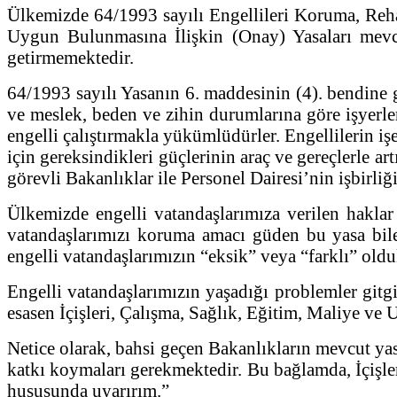
Ülkemizde 64/1993 sayılı Engellileri Koruma, Reha
Uygun Bulunmasına İlişkin (Onay) Yasaları mevcut
getirmemektedir.
64/1993 sayılı Yasanın 6. maddesinin (4). bendine g
ve meslek, beden ve zihin durumlarına göre işyerleri
engelli çalıştırmakla yükümlüdürler. Engellilerin işe
için gereksindikleri güçlerinin araç ve gereçlerle artı
görevli Bakanlıklar ile Personel Dairesi’nin işbirliğ
Ülkemizde engelli vatandaşlarımıza verilen haklar
vatandaşlarımızı koruma amacı güden bu yasa bile,
engelli vatandaşlarımızın “eksik” veya “farklı” oldu
Engelli vatandaşlarımızın yaşadığı problemler gitg
esasen İçişleri, Çalışma, Sağlık, Eğitim, Maliye ve
Netice olarak, bahsi geçen Bakanlıkların mevcut yas
katkı koymaları gerekmektedir. Bu bağlamda, İçişler
hususunda uyarırım.”