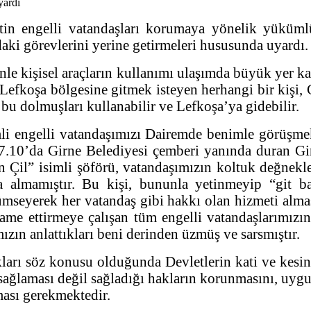
n engelli vatandaşları korumaya yönelik yükümlülük
daki görevlerini yerine getirmeleri hususunda uyardı.
le kişisel araçların kullanımı ulaşımda büyük yer k
Lefkoşa bölgesine gitmek isteyen herhangi bir kişi
u dolmuşları kullanabilir ve Lefkoşa’ya gidebilir.
i engelli vatandaşımızı Dairemde benimle görüşme
 07.10’da Girne Belediyesi çemberi yanında duran 
 Çil” isimli şöförü, vatandaşımızın koltuk değnekle
na almamıştır. Bu kişi, bununla yetinmeyip “git b
çümseyerek her vatandaş gibi hakkı olan hizmeti almas
dame ettirmeye çalışan tüm engelli vatandaşlarımızı
zın anlattıkları beni derinden üzmüş ve sarsmıştır.
kları söz konusu olduğunda Devletlerin kati ve kesi
sağlaması değil sağladığı hakların korunmasını, uygu
ması gerekmektedir.