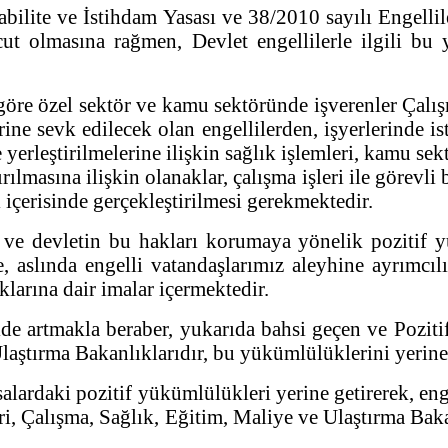
bilite ve İstihdam Yasası ve 38/2010 sayılı Engelli
 olmasına rağmen, Devlet engellilerle ilgili bu y
öre özel sektör ve kamu sektöründe işverenler Çalış
ne sevk edilecek olan engellilerden, işyerlerinde ist
 yerleştirilmelerine ilişkin sağlık işlemleri, kamu se
rılmasına ilişkin olanaklar, çalışma işleri ile görevli 
i içerisinde gerçekleştirilmesi gerekmektedir.
 ve devletin bu hakları korumaya yönelik pozitif 
 aslında engelli vatandaşlarımız aleyhine ayrımcılı
klarına dair imalar içermektedir.
ide artmakla beraber, yukarıda bahsi geçen ve Pozit
 Ulaştırma Bakanlıklarıdır, bu yükümlülüklerini yerin
alardaki pozitif yükümlülükleri yerine getirerek, eng
i, Çalışma, Sağlık, Eğitim, Maliye ve Ulaştırma Bakan