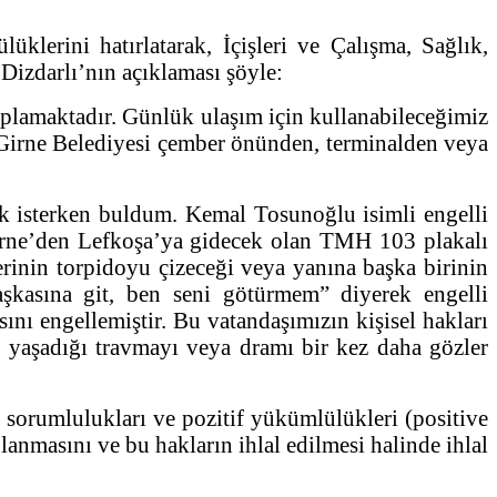
lerini hatırlatarak, İçişleri ve Çalışma, Sağlık,
 Dizdarlı’nın açıklaması şöyle:
aplamaktadır. Günlük ulaşım için kullanabileceğimiz
, Girne Belediyesi çember önünden, terminalden veya
k isterken buldum. Kemal Tosunoğlu isimli engelli
Girne’den Lefkoşa’ya gidecek olan TMH 103 plakalı
rinin torpidoyu çizeceği veya yanına başka birinin
aşkasına git, ben seni götürmem” diyerek engelli
ını engellemiştir. Bu vatandaşımızın kişisel hakları
n yaşadığı travmayı veya dramı bir kez daha gözler
n sorumlulukları ve pozitif yükümlülükleri (positive
lanmasını ve bu hakların ihlal edilmesi halinde ihlal