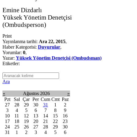
Emine Dizdarlı
Yüksek Yönetim Denetçisi
(Ombudsperson)
Print
Yayınlanma tarihi:
Ara 22, 2015
,
Haber Kategorisi:
Duyurular
,
Yorumlar:
0
,
Yazar:
Yüksek Yönetim Denetçisi (Ombudsman)
Etiketler:
Ara
«
Ağustos 2026
»
Pzt
Sal
Çar
Per
Cum
Cmt
Paz
27
28
29
30
31
1
2
3
4
5
6
7
8
9
10
11
12
13
14
15
16
17
18
19
20
21
22
23
24
25
26
27
28
29
30
31
1
2
3
4
5
6