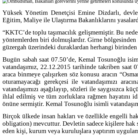
Yüksek Yönetim Denetçisi Emine Dizdarlı, devleti
Eğitim, Maliye ile Ulaştırma Bakanlıklarını yasalar
“KKTC’de toplu taşımacılık gelişmemiştir. Bu neden
yöntemlerden biri dolmuşlardır. Girne bölgesinden 
güzergah üzerindeki duraklardan herhangi birinden b
Bugün sabah saat 07.50’de, Kemal Tosunoğlu isiml
vatandaşımız, 22.12.2015 tarihinde takriben saat
araca binmeye çalışırken söz konusu aracın “Osman
oturamayacağı gerekçesi ile vatandaşımızı aracı
vatandaşımızı aşağılayıp, sözleri ile saygısızca kü
ihlal edilmiş ve tüm zorluklara rağmen hayatını i
önüne sermiştir. Kemal Tosunoğlu isimli vatandaşımı
Birçok ülkede insan hakları ve özellikle engelli ha
obligation) mevcuttur. Devletin sadece kişilere hak 
eden kişi, kurum veya kuruluşlara yaptırım uygula