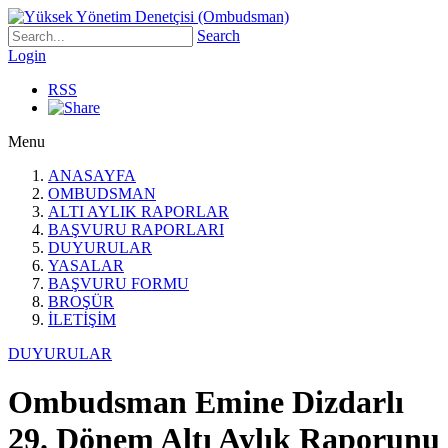
Search
Login
RSS
Menu
ANASAYFA
OMBUDSMAN
ALTI AYLIK RAPORLAR
BAŞVURU RAPORLARI
DUYURULAR
YASALAR
BAŞVURU FORMU
BROŞÜR
İLETİŞİM
DUYURULAR
Ombudsman Emine Dizdarlı
29. Dönem Altı Aylık Raporunu