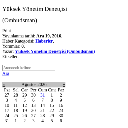
Yüksek Yönetim Denetçisi
(Ombudsman)
Print
Yayınlanma tarihi:
Ara 19, 2016
,
Haber Kategorisi:
Haberler
,
Yorumlar:
0
,
Yazar:
Yüksek Yönetim Denetçisi (Ombudsman)
Etiketler:
Ara
«
Ağustos 2026
»
Pzt
Sal
Çar
Per
Cum
Cmt
Paz
27
28
29
30
31
1
2
3
4
5
6
7
8
9
10
11
12
13
14
15
16
17
18
19
20
21
22
23
24
25
26
27
28
29
30
31
1
2
3
4
5
6