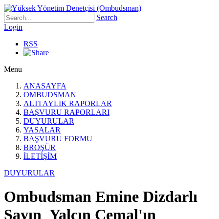
Search
Login
RSS
Menu
ANASAYFA
OMBUDSMAN
ALTI AYLIK RAPORLAR
BAŞVURU RAPORLARI
DUYURULAR
YASALAR
BAŞVURU FORMU
BROŞÜR
İLETİŞİM
DUYURULAR
Ombudsman Emine Dizdarlı
Sayın Yalçın Cemal'ın