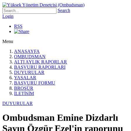
Search
Login
RSS
Menu
ANASAYFA
OMBUDSMAN
ALTI AYLIK RAPORLAR
BAŞVURU RAPORLARI
DUYURULAR
YASALAR
BAŞVURU FORMU
BROŞÜR
İLETİŞİM
DUYURULAR
Ombudsman Emine Dizdarlı
Sayın Özgür Ezel'in raporunu