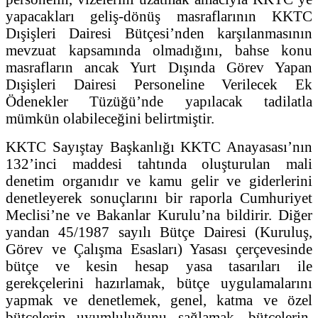
yapacakları geliş-dönüş masraflarının KKTC
Dışişleri Dairesi Bütçesi’nden karşılanmasının
mevzuat kapsamında olmadığını, bahse konu
masrafların ancak Yurt Dışında Görev Yapan
Dışişleri Dairesi Personeline Verilecek Ek
Ödenekler Tüzüğü’nde yapılacak tadilatla
mümkün olabileceğini belirtmiştir.
KKTC Sayıştay Başkanlığı KKTC Anayasası’nın
132’inci maddesi tahtında oluşturulan mali
denetim organıdır ve kamu gelir ve giderlerini
denetleyerek sonuçlarını bir raporla Cumhuriyet
Meclisi’ne ve Bakanlar Kurulu’na bildirir. Diğer
yandan 45/1987 sayılı Bütçe Dairesi (Kuruluş,
Görev ve Çalışma Esasları) Yasası çerçevesinde
bütçe ve kesin hesap yasa tasarıları ile
gerekçelerini hazırlamak, bütçe uygulamalarını
yapmak ve denetlemek, genel, katma ve özel
bütçelerin uyumluluğunu sağlamak, bütçelerin,