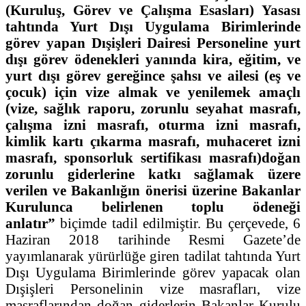
(Kuruluş, Görev ve Çalışma Esasları) Yasası
tahtında Yurt Dışı Uygulama Birimlerinde
görev yapan Dışişleri Dairesi Personeline yurt
dışı görev ödenekleri yanında kira, eğitim, ve
yurt dışı görev gereğince şahsı ve ailesi (eş ve
çocuk) için vize almak ve yenilemek amaçlı
(vize, sağlık raporu, zorunlu seyahat masrafı,
çalışma izni masrafı, oturma izni masrafı,
kimlik kartı çıkarma masrafı, muhaceret izni
masrafı, sponsorluk sertifikası masrafı)doğan
zorunlu giderlerine katkı sağlamak üzere
verilen ve Bakanlığın önerisi üzerine Bakanlar
Kurulunca belirlenen toplu ödeneği
anlatır”
biçimde tadil edilmiştir. Bu çerçevede, 6
Haziran 2018 tarihinde Resmi Gazete’de
yayımlanarak yürürlüğe giren tadilat tahtında Yurt
Dışı Uygulama Birimlerinde görev yapacak olan
Dışişleri Personelinin vize masrafları, vize
masraflarından doğan giderlerin Bakanlar Kurulu