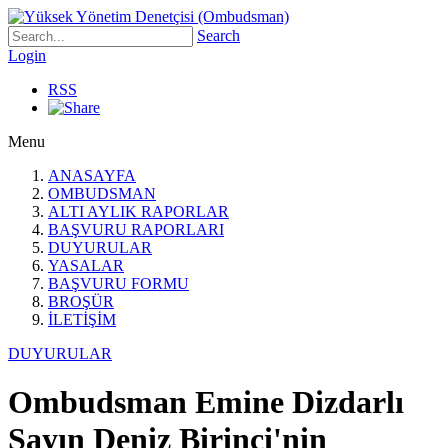
Search
Login
RSS
Menu
ANASAYFA
OMBUDSMAN
ALTI AYLIK RAPORLAR
BAŞVURU RAPORLARI
DUYURULAR
YASALAR
BAŞVURU FORMU
BROŞÜR
İLETİŞİM
DUYURULAR
Ombudsman Emine Dizdarlı
Sayın Deniz Birinci'nin