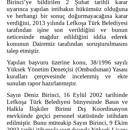
Birinci’ye bildirilen 2 Şubat tarihli karar
uyarınca yapılan intibakın hükümsüz olduğuna
ve herhangi bir sonuç doğurmayacağına karar
verdiğini, 2013 yılında Lefkoşa Türk Belediyesi
tarafından işine son verildiğini ve bunun
neticesinde mağdur edildiğini iddia ederek
konunun Dairemiz tarafından soruşturulmasını
talep etmiştir.
Yapılan başvuru üzerine konu, 38/1996 sayılı
Yüksek Yönetim Denetçisi (Ombudsman) Yasası
kuralları çerçevesinde incelenmiş ve ekte
sunulan rapor hazırlanmıştır.
Sayın Deniz Birinci, 16 Eylül 2002 tarihinde
Lefkoşa Türk Belediyesi bünyesinde Basın ve
Halkla İlişkiler Birimi Dış Koordinasyon
mevkiinde geçici personel statüsünde istihdam
edilmiştir. Bunu müteakip Sayın Birinci, 9 Ekim
2003 tarihi itibarıyla yurt dışında Yüksek Lisans