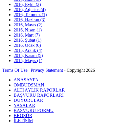
2016, Eylül
(2)
2016, Ağustos
(4)
2016, Temmuz
(1)
2016, Haziran
(3)
2016, Mayıs
(2)
2016, Nisan
(1)
2016, Mart
(7)
2016, Şubat
(1)
2016, Ocak
(6)
2015, Aralık
(4)
2015, Kasım
(5)
2015, Mayıs
(1)
Terms Of Use
|
Privacy Statement
-
Copyright 2026
ANASAYFA
OMBUDSMAN
ALTI AYLIK RAPORLAR
BAŞVURU RAPORLARI
DUYURULAR
YASALAR
BAŞVURU FORMU
BROŞÜR
İLETİŞİM