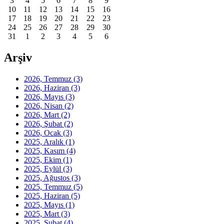
3
4
5
6
7
8
9
10
11
12
13
14
15
16
17
18
19
20
21
22
23
24
25
26
27
28
29
30
31
1
2
3
4
5
6
Arşiv
2026, Temmuz
(3)
2026, Haziran
(3)
2026, Mayıs
(3)
2026, Nisan
(2)
2026, Mart
(2)
2026, Şubat
(2)
2026, Ocak
(3)
2025, Aralık
(1)
2025, Kasım
(4)
2025, Ekim
(1)
2025, Eylül
(3)
2025, Ağustos
(3)
2025, Temmuz
(5)
2025, Haziran
(5)
2025, Mayıs
(1)
2025, Mart
(3)
2025, Şubat
(4)