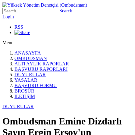
Search
Login
RSS
Menu
ANASAYFA
OMBUDSMAN
ALTI AYLIK RAPORLAR
BAŞVURU RAPORLARI
DUYURULAR
YASALAR
BAŞVURU FORMU
BROŞÜR
İLETİŞİM
DUYURULAR
Ombudsman Emine Dizdarlı
Sayın Ergin Ersoy'un